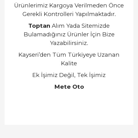
Ürünlerimiz Kargoya Verilmeden Önce
Gerekli Kontrolleri Yapılmaktadır.
Toptan
Alım Yada Sitemizde
Bulamadığınız Ürünler İçin Bize
Yazabilirsiniz.
Kayseri’den Tüm Türkiyeye Uzanan
Kalite
Ek İşimiz Değil, Tek İşimiz
Mete Oto
Bu ürünün fiyat bilgisi, resim, ürün açıklamalarında
ve diğer konularda yetersiz gördüğünüz noktaları
Bu ürüne ilk yorumu siz yapın!
öneri formunu kullanarak tarafımıza iletebilirsiniz.
Görüş ve önerileriniz için teşekkür ederiz.