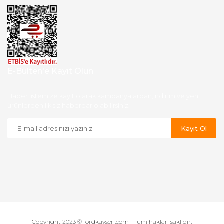
E-Bülten'e Kayıt Olun
Haber listemize kayıt olarak kampanyalardan,indirim ve yeni
ürünlerden ilk siz haberdar olabilirsiniz.
Kayıt Ol
Copyright 2023 © fordkayseri.com | Tüm hakları saklıdır.