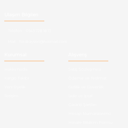
Ulaşım Bilgileri
Telefon :
0543 728 18 13
Mail :
fordkayseri@hotmail.com
Kurumsal
Alışveriş
Hakkımızda
Satış Sözleşmesi
Kargo Takibi
Ödeme ve Teslimat
Yeni Üyelik
Gizlilik ve Güvenlik
İletişim
İade ve İptal
Garanti Şartları
Hesap Numaralarımız
Havale Bildirim Formu