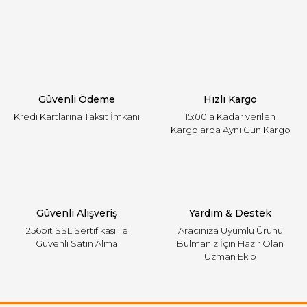
Yorum Yaz
Ürün resmi kalitesiz, bozuk veya görüntülenemiyor.
Ürün açıklamasında eksik bilgiler bulunuyor.
Ürün bilgilerinde hatalar bulunuyor.
Ürün fiyatı diğer sitelerden daha pahalı.
Güvenli Ödeme
Hızlı Kargo
Bu ürüne benzer farklı alternatifler olmalı.
Kredi Kartlarına Taksit İmkanı
15:00'a Kadar verilen
Kargolarda Aynı Gün Kargo
Gönder
Güvenli Alışveriş
Yardım & Destek
256bit SSL Sertifikası ile
Aracınıza Uyumlu Ürünü
Güvenli Satın Alma
Bulmanız İçin Hazır Olan
Uzman Ekip