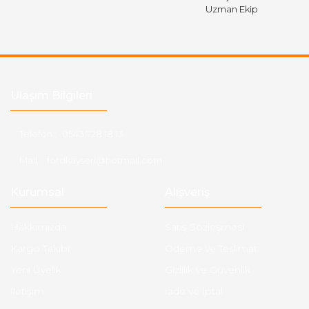
Uzman Ekip
Ulaşım Bilgileri
Telefon :
0543 728 18 13
Mail :
fordkayseri@hotmail.com
Kurumsal
Alışveriş
Hakkımızda
Satış Sözleşmesi
Kargo Takibi
Ödeme ve Teslimat
Yeni Üyelik
Gizlilik ve Güvenlik
İletişim
İade ve İptal