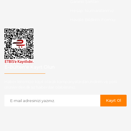
Garanti Şartları
Hesap Numaralarımız
Havale Bildirim Formu
E-Bülten'e Kayıt Olun
Haber listemize kayıt olarak kampanyalardan,indirim ve yeni
ürünlerden ilk siz haberdar olabilirsiniz.
Kayıt Ol