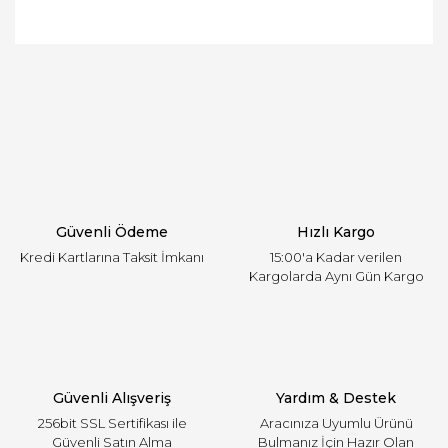
Bu ürünün fiyat bilgisi, resim, ürün açıklamalarında
ve diğer konularda yetersiz gördüğünüz noktaları
Bu ürüne ilk yorumu siz yapın!
öneri formunu kullanarak tarafımıza iletebilirsiniz.
Görüş ve önerileriniz için teşekkür ederiz.
Yorum Yaz
Ürün resmi kalitesiz, bozuk veya görüntülenemiyor.
Ürün açıklamasında eksik bilgiler bulunuyor.
Ürün bilgilerinde hatalar bulunuyor.
Ürün fiyatı diğer sitelerden daha pahalı.
Güvenli Ödeme
Hızlı Kargo
Bu ürüne benzer farklı alternatifler olmalı.
Kredi Kartlarına Taksit İmkanı
15:00'a Kadar verilen
Kargolarda Aynı Gün Kargo
Gönder
Güvenli Alışveriş
Yardım & Destek
256bit SSL Sertifikası ile
Aracınıza Uyumlu Ürünü
Güvenli Satın Alma
Bulmanız İçin Hazır Olan