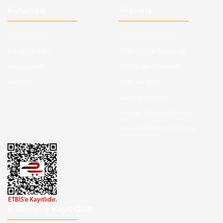
Kurumsal
Alışveriş
Hakkımızda
Satış Sözleşmesi
Kargo Takibi
Ödeme ve Teslimat
Yeni Üyelik
Gizlilik ve Güvenlik
İletişim
İade ve İptal
Garanti Şartları
Hesap Numaralarımız
Havale Bildirim Formu
E-Bülten'e Kayıt Olun