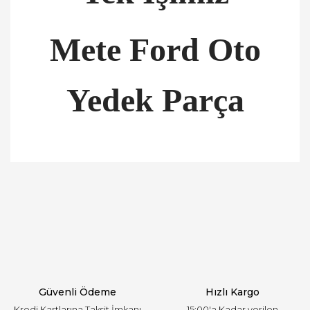
Mete Ford Oto
Yedek Parça
Bu ürünün fiyat bilgisi, resim, ürün açıklamalarında
ve diğer konularda yetersiz gördüğünüz noktaları
Bu ürüne ilk yorumu siz yapın!
öneri formunu kullanarak tarafımıza iletebilirsiniz.
Görüş ve önerileriniz için teşekkür ederiz.
Yorum Yaz
Ürün resmi kalitesiz, bozuk veya görüntülenemiyor.
Ürün açıklamasında eksik bilgiler bulunuyor.
Ürün bilgilerinde hatalar bulunuyor.
Ürün fiyatı diğer sitelerden daha pahalı.
Güvenli Ödeme
Hızlı Kargo
Bu ürüne benzer farklı alternatifler olmalı.
Kredi Kartlarına Taksit İmkanı
15:00'a Kadar verilen