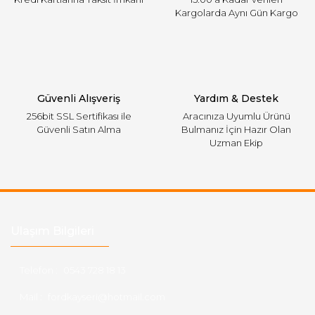
Kargolarda Aynı Gün Kargo
Gönder
Güvenli Alışveriş
Yardım & Destek
256bit SSL Sertifikası ile
Aracınıza Uyumlu Ürünü
Güvenli Satın Alma
Bulmanız İçin Hazır Olan
Uzman Ekip
Ulaşım Bilgileri
Telefon :
0543 728 18 13
Mail :
fordkayseri@hotmail.com