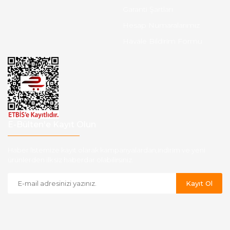
Garanti Şartları
Hesap Numaralarımız
Havale Bildirim Formu
E-Bülten'e Kayıt Olun
Haber listemize kayıt olarak kampanyalardan,indirim ve yeni
ürünlerden ilk siz haberdar olabilirsiniz.
Kayıt Ol