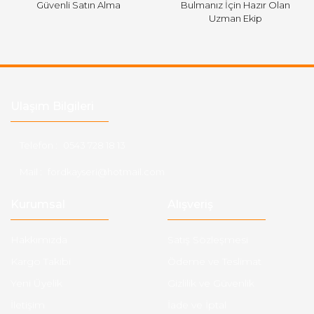
Güvenli Satın Alma
Bulmanız İçin Hazır Olan
Uzman Ekip
Ulaşım Bilgileri
Telefon :
0543 728 18 13
Mail :
fordkayseri@hotmail.com
Kurumsal
Alışveriş
Hakkımızda
Satış Sözleşmesi
Kargo Takibi
Ödeme ve Teslimat
Yeni Üyelik
Gizlilik ve Güvenlik
İletişim
İade ve İptal