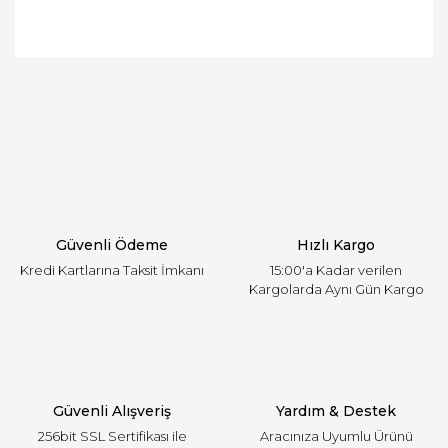
Bu ürünün fiyat bilgisi, resim, ürün açıklamalarında
ve diğer konularda yetersiz gördüğünüz noktaları
Bu ürüne ilk yorumu siz yapın!
öneri formunu kullanarak tarafımıza iletebilirsiniz.
Görüş ve önerileriniz için teşekkür ederiz.
Yorum Yaz
Ürün resmi kalitesiz, bozuk veya görüntülenemiyor.
Ürün açıklamasında eksik bilgiler bulunuyor.
Ürün bilgilerinde hatalar bulunuyor.
Ürün fiyatı diğer sitelerden daha pahalı.
Güvenli Ödeme
Hızlı Kargo
Bu ürüne benzer farklı alternatifler olmalı.
Kredi Kartlarına Taksit İmkanı
15:00'a Kadar verilen
Kargolarda Aynı Gün Kargo
Gönder
Güvenli Alışveriş
Yardım & Destek
256bit SSL Sertifikası ile
Aracınıza Uyumlu Ürünü