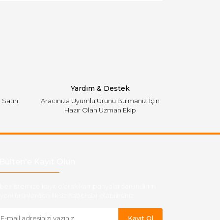
Yardım & Destek
i Satın
Aracınıza Uyumlu Ürünü Bulmanız İçin
Hazır Olan Uzman Ekip
Bülten'e Kayıt Olun
ber listemize kayıt olarak kampanyalardan,indirim
yeni ürünlerden ilk siz haberdar olabilirsiniz.
Kayıt Ol