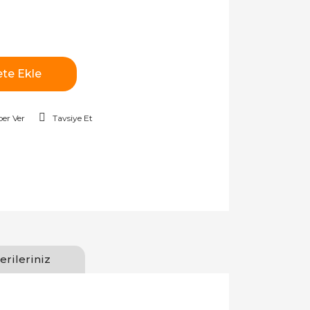
te Ekle
er Ver
Tavsiye Et
erileriniz