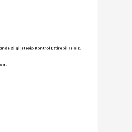
a Bilgi İsteyip Kontrol Ettirebilirsiniz.
dır.
llanarak tarafımıza iletebilirsiniz.