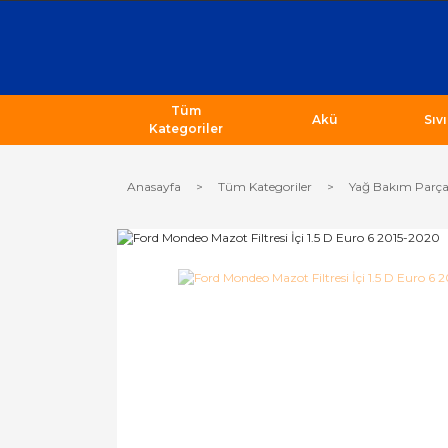
Tüm
Akü
Sıv
Kategoriler
Anasayfa
Tüm Kategoriler
Yağ Bakım Parça