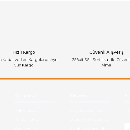
Bu ürüne ilk yorumu siz yapın!
emiyor.
Yorum Yaz
Hızlı Kargo
Güvenli Alışveriş
'a Kadar verilen Kargolarda Aynı
256bit SSL Sertifikası ile Güvenl
Gün Kargo
Alma
Gönder
Kurumsal
Alışveriş
E-
Hakkımızda
Satış Sözleşmesi
Ha
ve 
Kargo Takibi
Ödeme ve Teslimat
Yeni Üyelik
Gizlilik ve Güvenlik