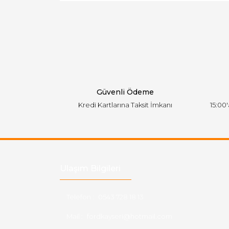
Ürün resmi kalitesiz, bozuk veya görüntülen
Ürün açıklamasında eksik bilgiler bulunuyor.
Ürün bilgilerinde hatalar bulunuyor.
Ürün fiyatı diğer sitelerden daha pahalı.
Bu ürüne benzer farklı alternatifler olmalı.
Güvenli Ödeme
Kredi Kartlarına Taksit İmkanı
15:00
Ulaşım Bilgileri
Telefon :
0543 728 18 13
Mail :
fordkayseri@hotmail.com