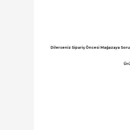
Dilerseniz Sipariş Öncesi Mağazaya Soru 
Ürü
Bu ürünün fiyat bilgisi, resim, ürün açıklamal
Görüş ve önerileriniz için teşekkür ederiz.