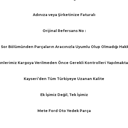
Adınıza veya Şirketinize Faturalı
Orijinal Refersans No :
Sor Bölümünden Parçaların Aracınızla Uyumlu Olup Olmadığı Hakkınd
nlerimiz Kargoya Verilmeden Önce Gerekli Kontrolleri Yapılmakta
Kayseri’den Tüm Türkiyeye Uzanan Kalite
Ek İşimiz Değil, Tek İşimiz
Mete Ford Oto Yedek Parça
arında ve diğer konularda yetersiz gördüğünüz noktaları öneri formunu ku