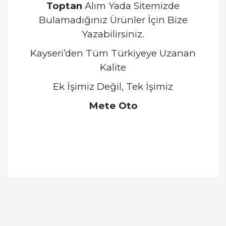
Toptan
Alım Yada Sitemizde
Bulamadığınız Ürünler İçin Bize
Yazabilirsiniz.
Kayseri’den Tüm Türkiyeye Uzanan
Kalite
Ek İşimiz Değil, Tek İşimiz
Mete Oto
Bu ürünün fiyat bilgisi, resim, ürün açıklamalarında
ve diğer konularda yetersiz gördüğünüz noktaları
Bu ürüne ilk yorumu siz yapın!
öneri formunu kullanarak tarafımıza iletebilirsiniz.
Görüş ve önerileriniz için teşekkür ederiz.
Yorum Yaz
Ürün resmi kalitesiz, bozuk veya görüntülenemiyor.