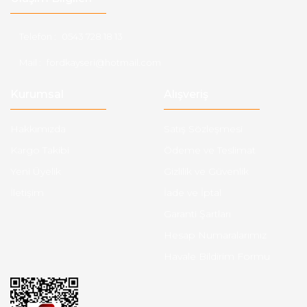
Telefon :
0543 728 18 13
Mail :
fordkayseri@hotmail.com
Kurumsal
Alışveriş
Hakkımızda
Satış Sözleşmesi
Kargo Takibi
Ödeme ve Teslimat
Yeni Üyelik
Gizlilik ve Güvenlik
İletişim
İade ve İptal
Garanti Şartları
Hesap Numaralarımız
Havale Bildirim Formu