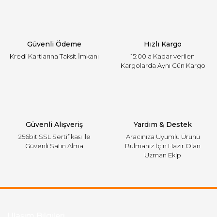
Ürün açıklamasında eksik bilgiler bulunuyor.
Ürün bilgilerinde hatalar bulunuyor.
Ürün fiyatı diğer sitelerden daha pahalı.
Güvenli Ödeme
Hızlı Kargo
Bu ürüne benzer farklı alternatifler olmalı.
Kredi Kartlarına Taksit İmkanı
15:00'a Kadar verilen
Kargolarda Aynı Gün Kargo
Gönder
Güvenli Alışveriş
Yardım & Destek
256bit SSL Sertifikası ile
Aracınıza Uyumlu Ürünü
Güvenli Satın Alma
Bulmanız İçin Hazır Olan
Uzman Ekip
Ulaşım Bilgileri