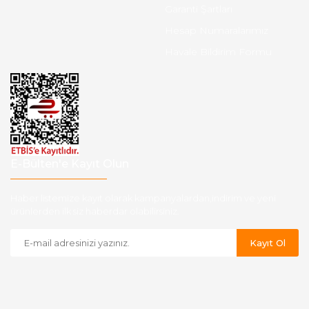
Garanti Şartları
Hesap Numaralarımız
Havale Bildirim Formu
E-Bülten'e Kayıt Olun
Haber listemize kayıt olarak kampanyalardan,indirim ve yeni
ürünlerden ilk siz haberdar olabilirsiniz.
Kayıt Ol