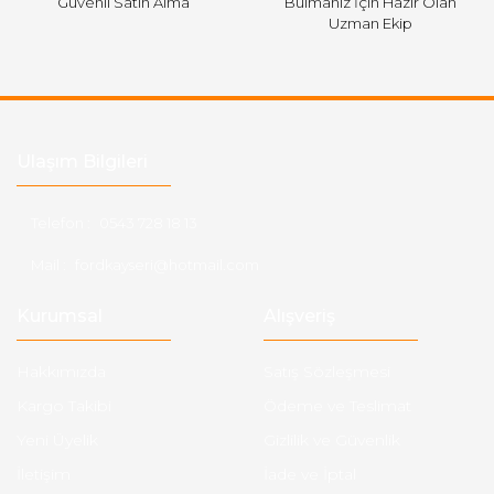
Güvenli Satın Alma
Bulmanız İçin Hazır Olan
Uzman Ekip
Ulaşım Bilgileri
Telefon :
0543 728 18 13
Mail :
fordkayseri@hotmail.com
Kurumsal
Alışveriş
Hakkımızda
Satış Sözleşmesi
Kargo Takibi
Ödeme ve Teslimat
Yeni Üyelik
Gizlilik ve Güvenlik
İletişim
İade ve İptal