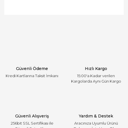
Bu ürünün fiyat bilgisi, resim, ürün açıklamalarında
ve diğer konularda yetersiz gördüğünüz noktaları
Bu ürüne ilk yorumu siz yapın!
öneri formunu kullanarak tarafımıza iletebilirsiniz.
Görüş ve önerileriniz için teşekkür ederiz.
Yorum Yaz
Ürün resmi kalitesiz, bozuk veya görüntülenemiyor.
Ürün açıklamasında eksik bilgiler bulunuyor.
Ürün bilgilerinde hatalar bulunuyor.
Ürün fiyatı diğer sitelerden daha pahalı.
Güvenli Ödeme
Hızlı Kargo
Bu ürüne benzer farklı alternatifler olmalı.
Kredi Kartlarına Taksit İmkanı
15:00'a Kadar verilen
Kargolarda Aynı Gün Kargo
Gönder
Güvenli Alışveriş
Yardım & Destek
256bit SSL Sertifikası ile
Aracınıza Uyumlu Ürünü