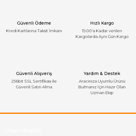
Ürün bilgilerinde hatalar bulunuyor.
Ürün fiyatı diğer sitelerden daha pahalı.
Güvenli Ödeme
Hızlı Kargo
Bu ürüne benzer farklı alternatifler olmalı.
Kredi Kartlarına Taksit İmkanı
15:00'a Kadar verilen
Kargolarda Aynı Gün Kargo
Gönder
Güvenli Alışveriş
Yardım & Destek
256bit SSL Sertifikası ile
Aracınıza Uyumlu Ürünü
Güvenli Satın Alma
Bulmanız İçin Hazır Olan
Uzman Ekip
Ulaşım Bilgileri