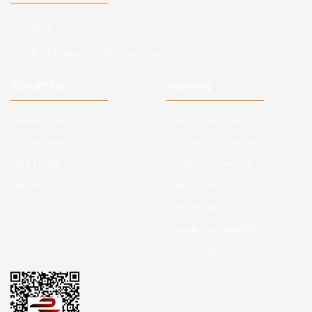
Telefon :
0543 728 18 13
Mail :
fordkayseri@hotmail.com
Kurumsal
Alışveriş
Hakkımızda
Satış Sözleşmesi
Kargo Takibi
Ödeme ve Teslimat
Yeni Üyelik
Gizlilik ve Güvenlik
İletişim
İade ve İptal
Garanti Şartları
Hesap Numaralarımız
Havale Bildirim Formu