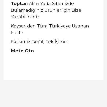
Toptan
Alım Yada Sitemizde
Bulamadığınız Ürünler İçin Bize
Yazabilirsiniz.
Kayseri’den Tüm Türkiyeye Uzanan
Kalite
Ek İşimiz Değil, Tek İşimiz
Mete Oto
Bu ürünün fiyat bilgisi, resim, ürün açıklamalarında
ve diğer konularda yetersiz gördüğünüz noktaları
Bu ürüne ilk yorumu siz yapın!
öneri formunu kullanarak tarafımıza iletebilirsiniz.
Görüş ve önerileriniz için teşekkür ederiz.
Yorum Yaz
Ürün resmi kalitesiz, bozuk veya görüntülenemiyor.
Ürün açıklamasında eksik bilgiler bulunuyor.