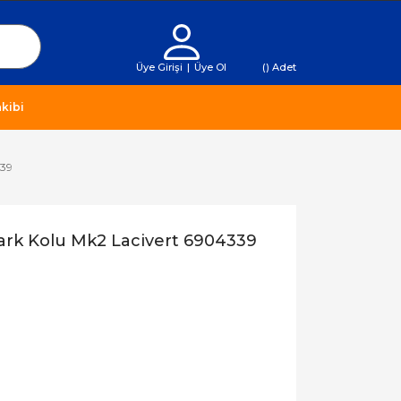
Üye Girişi
|
Üye Ol
(
) Adet
kibi
339
ark Kolu Mk2 Lacivert 6904339