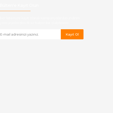
Bülten'e Kayıt Olun
ber listemize kayıt olarak kampanyalardan,indirim
yeni ürünlerden ilk siz haberdar olabilirsiniz.
Kayıt Ol