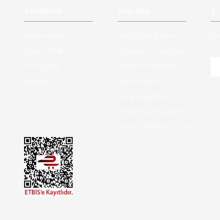
Kurumsal
Alışveriş
E-
Hakkımızda
Satış Sözleşmesi
Ha
ve 
Kargo Takibi
Ödeme ve Teslimat
Yeni Üyelik
Gizlilik ve Güvenlik
İletişim
İade ve İptal
Garanti Şartları
Hesap Numaralarımız
Havale Bildirim Formu