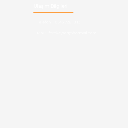
Ulaşım Bilgileri
Telefon :
0543 728 18 13
Mail :
fordkayseri@hotmail.com