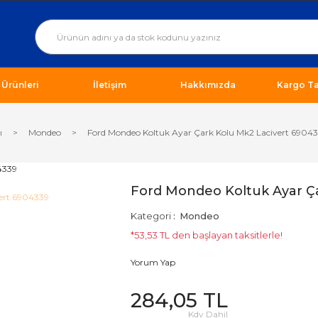
ı Ürünleri
İletişim
Hakkımızda
Kargo Ta
ı
Mondeo
Ford Mondeo Koltuk Ayar Çark Kolu Mk2 Lacivert 6904
Ford Mondeo Koltuk Ayar Ç
Kategori
Mondeo
*53,53 TL den başlayan taksitlerle!
Yorum Yap
284,05 TL
Kdv Dahil