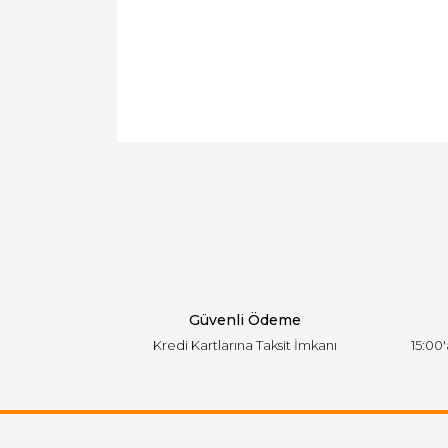
Bu ürünün fiyat bilgisi, resim, ürün açıklamal
Görüş ve önerileriniz için teşekkür ederiz.
Ürün resmi kalitesiz, bozuk veya görüntülen
Ürün açıklamasında eksik bilgiler bulunuyor.
Ürün bilgilerinde hatalar bulunuyor.
Ürün fiyatı diğer sitelerden daha pahalı.
Bu ürüne benzer farklı alternatifler olmalı.
Güvenli Ödeme
Kredi Kartlarına Taksit İmkanı
15:00