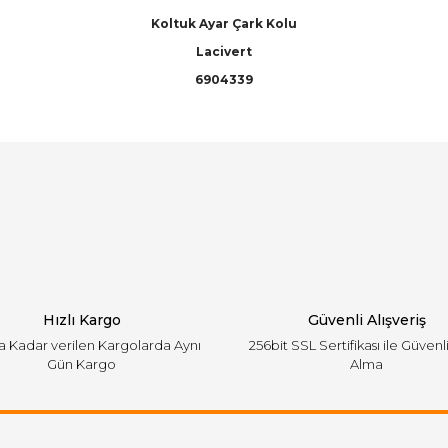
Koltuk Ayar Çark Kolu
Lacivert
6904339
arında ve diğer konularda yetersiz gördüğünüz noktaları öneri formunu ku
Bu ürüne ilk yorumu siz yapın!
emiyor.
Yorum Yaz
Hızlı Kargo
Güvenli Alışveriş
'a Kadar verilen Kargolarda Aynı
256bit SSL Sertifikası ile Güvenl
Gün Kargo
Alma
Gönder