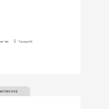
er Ver
Tavsiye Et
erileriniz