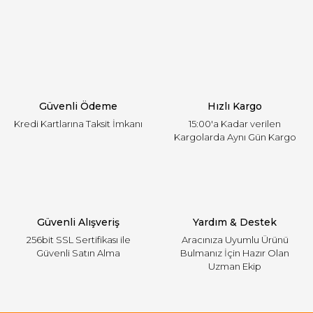
Yorum Yaz
Ürün resmi kalitesiz, bozuk veya görüntülenemiyor.
Ürün açıklamasında eksik bilgiler bulunuyor.
Ürün bilgilerinde hatalar bulunuyor.
Ürün fiyatı diğer sitelerden daha pahalı.
Güvenli Ödeme
Hızlı Kargo
Bu ürüne benzer farklı alternatifler olmalı.
Kredi Kartlarına Taksit İmkanı
15:00'a Kadar verilen
Kargolarda Aynı Gün Kargo
Gönder
Güvenli Alışveriş
Yardım & Destek
256bit SSL Sertifikası ile
Aracınıza Uyumlu Ürünü
Güvenli Satın Alma
Bulmanız İçin Hazır Olan
Uzman Ekip