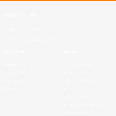
Ulaşım Bilgileri
Telefon :
0543 728 18 13
Mail :
fordkayseri@hotmail.com
Kurumsal
Alışveriş
Hakkımızda
Satış Sözleşmesi
Kargo Takibi
Ödeme ve Teslimat
Yeni Üyelik
Gizlilik ve Güvenlik
İletişim
İade ve İptal
Garanti Şartları
Hesap Numaralarımız
Havale Bildirim Formu