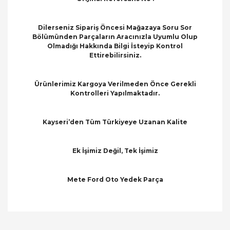
Dilerseniz Sipariş Öncesi Mağazaya Soru Sor
Bölümünden Parçaların Aracınızla Uyumlu Olup
Olmadığı Hakkında Bilgi İsteyip Kontrol
Ettirebilirsiniz.
Ürünlerimiz Kargoya Verilmeden Önce Gerekli
Kontrolleri Yapılmaktadır.
Kayseri’den Tüm Türkiyeye Uzanan Kalite
Ek İşimiz Değil, Tek İşimiz
Mete Ford Oto Yedek Parça
Bu ürünün fiyat bilgisi, resim, ürün açıklamalarında
ve diğer konularda yetersiz gördüğünüz noktaları
Bu ürüne ilk yorumu siz yapın!
öneri formunu kullanarak tarafımıza iletebilirsiniz.
Görüş ve önerileriniz için teşekkür ederiz.