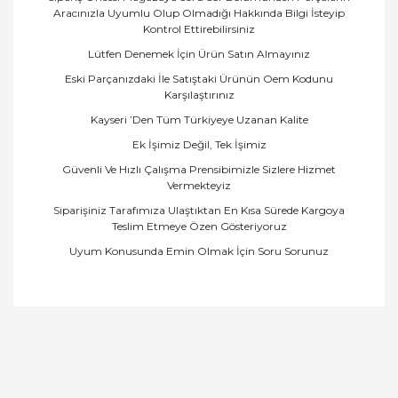
Aracınızla Uyumlu Olup Olmadığı Hakkında Bilgi İsteyip
Kontrol Ettirebilirsiniz
Lütfen Denemek İçin Ürün Satın Almayınız
Eski Parçanızdaki İle Satıştaki Ürünün Oem Kodunu
Karşılaştırınız
Kayseri ’Den Tüm Türkiyeye Uzanan Kalite
Ek İşimiz Değil, Tek İşimiz
Güvenli Ve Hızlı Çalışma Prensibimizle Sizlere Hizmet
Vermekteyiz
Siparişiniz Tarafımıza Ulaştıktan En Kısa Sürede Kargoya
Teslim Etmeye Özen Gösteriyoruz
Uyum Konusunda Emin Olmak İçin Soru Sorunuz
Bu ürünün fiyat bilgisi, resim, ürün açıklamalarında
ve diğer konularda yetersiz gördüğünüz noktaları
Bu ürüne ilk yorumu siz yapın!
öneri formunu kullanarak tarafımıza iletebilirsiniz.
Görüş ve önerileriniz için teşekkür ederiz.
Yorum Yaz
Ürün resmi kalitesiz, bozuk veya görüntülenemiyor.