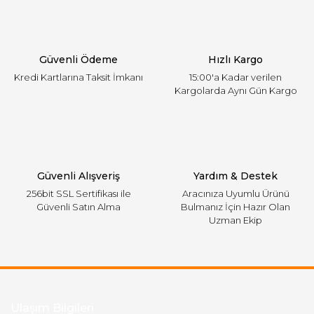
Ürün açıklamasında eksik bilgiler bulunuyor.
Ürün bilgilerinde hatalar bulunuyor.
Ürün fiyatı diğer sitelerden daha pahalı.
Güvenli Ödeme
Hızlı Kargo
Bu ürüne benzer farklı alternatifler olmalı.
Kredi Kartlarına Taksit İmkanı
15:00'a Kadar verilen
Kargolarda Aynı Gün Kargo
Gönder
Güvenli Alışveriş
Yardım & Destek
256bit SSL Sertifikası ile
Aracınıza Uyumlu Ürünü
Güvenli Satın Alma
Bulmanız İçin Hazır Olan
Uzman Ekip
Ulaşım Bilgileri