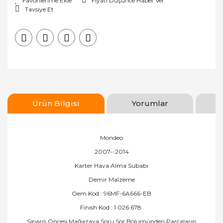
Fiyatı Düşünce Haber Ver
Tavsiye Et
Ürün Bilgisi
Yorumlar
Mondeo
2007--2014
Karter Hava Alma Subabı
Demir Malzeme
Oem Kod : 96MF-6A666-EB
Finish Kod : 1 026 678
Sipariş Öncesi Mağazaya Soru Sor Bölümünden Parçaların