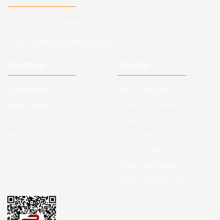
Telefon :
0543 728 18 13
Mail :
fordkayseri@hotmail.com
Kurumsal
Alışveriş
Hakkımızda
Satış Sözleşmesi
Kargo Takibi
Ödeme ve Teslimat
Yeni Üyelik
Gizlilik ve Güvenlik
İletişim
İade ve İptal
Garanti Şartları
Hesap Numaralarımız
Havale Bildirim Formu