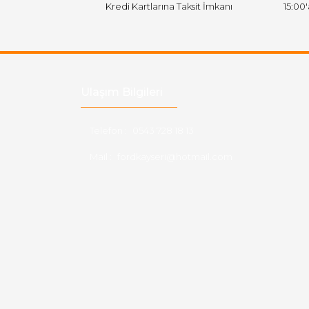
Kredi Kartlarına Taksit İmkanı
15:00
Ulaşım Bilgileri
Telefon :
0543 728 18 13
Mail :
fordkayseri@hotmail.com