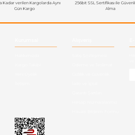
'a Kadar verilen Kargolarda Aynı
256bit SSL Sertifikası ile Güvenl
Gün Kargo
Alma
Gönder
Kurumsal
Alışveriş
E-
Hakkımızda
Satış Sözleşmesi
Ha
ve 
Kargo Takibi
Ödeme ve Teslimat
Yeni Üyelik
Gizlilik ve Güvenlik
İletişim
İade ve İptal
Garanti Şartları
Hesap Numaralarımız
Havale Bildirim Formu