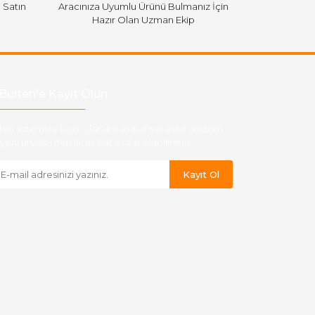
i Satın
Aracınıza Uyumlu Ürünü Bulmanız İçin
Hazır Olan Uzman Ekip
Bülten'e Kayıt Olun
ber listemize kayıt olarak kampanyalardan,indirim
yeni ürünlerden ilk siz haberdar olabilirsiniz.
Kayıt Ol