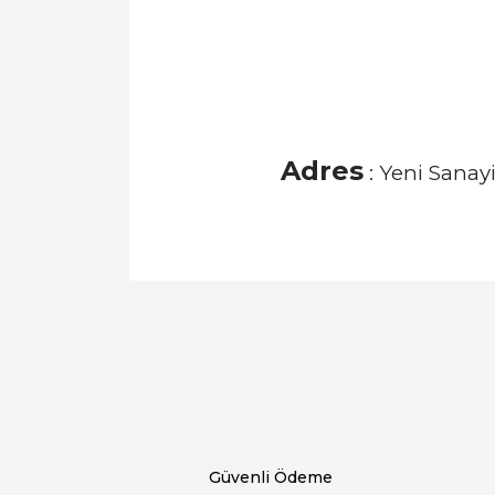
Adres
: Yeni Sanay
Bu ürünün fiyat bilgisi, resim, ürün açıklamal
Görüş ve önerileriniz için teşekkür ederiz.
Ürün resmi kalitesiz, bozuk veya görüntülen
Ürün açıklamasında eksik bilgiler bulunuyor.
Ürün bilgilerinde hatalar bulunuyor.
Ürün fiyatı diğer sitelerden daha pahalı.
Bu ürüne benzer farklı alternatifler olmalı.
Güvenli Ödeme