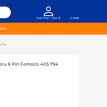
Üye Girişi
|
Üye Ol
(
) Adet
kibi
3.794
toru 6 Pin Fomoco 403.794