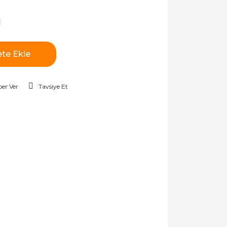
te Ekle
er Ver
Tavsiye Et