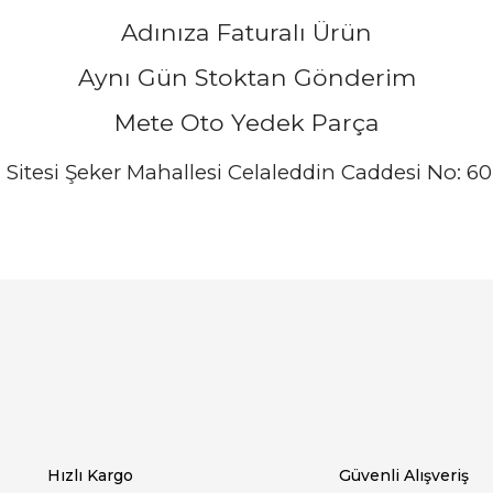
Adınıza Faturalı Ürün
Aynı Gün Stoktan Gönderim
Mete Oto Yedek Parça
i Sitesi Şeker Mahallesi Celaleddin Caddesi No: 6
arında ve diğer konularda yetersiz gördüğünüz noktaları öneri formunu ku
Bu ürüne ilk yorumu siz yapın!
emiyor.
Yorum Yaz
Hızlı Kargo
Güvenli Alışveriş