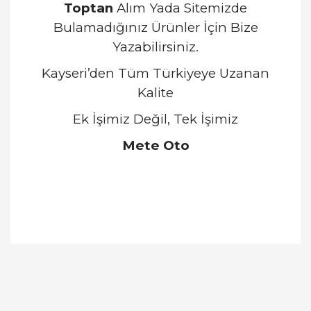
Toptan
Alım Yada Sitemizde
Bulamadığınız Ürünler İçin Bize
Yazabilirsiniz.
Kayseri’den Tüm Türkiyeye Uzanan
Kalite
Ek İşimiz Değil, Tek İşimiz
Mete Oto
Bu ürünün fiyat bilgisi, resim, ürün açıklamalarında
ve diğer konularda yetersiz gördüğünüz noktaları
Bu ürüne ilk yorumu siz yapın!
öneri formunu kullanarak tarafımıza iletebilirsiniz.
Görüş ve önerileriniz için teşekkür ederiz.
Yorum Yaz
Ürün resmi kalitesiz, bozuk veya görüntülenemiyor.