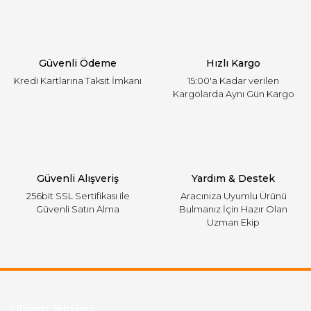
Ürün açıklamasında eksik bilgiler bulunuyor.
Ürün bilgilerinde hatalar bulunuyor.
Ürün fiyatı diğer sitelerden daha pahalı.
Güvenli Ödeme
Hızlı Kargo
Bu ürüne benzer farklı alternatifler olmalı.
Kredi Kartlarına Taksit İmkanı
15:00'a Kadar verilen
Kargolarda Aynı Gün Kargo
Gönder
Güvenli Alışveriş
Yardım & Destek
256bit SSL Sertifikası ile
Aracınıza Uyumlu Ürünü
Güvenli Satın Alma
Bulmanız İçin Hazır Olan
Uzman Ekip
Ulaşım Bilgileri