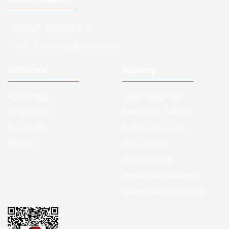
Telefon :
0543 728 18 13
Mail :
fordkayseri@hotmail.com
Kurumsal
Alışveriş
Hakkımızda
Satış Sözleşmesi
Kargo Takibi
Ödeme ve Teslimat
Yeni Üyelik
Gizlilik ve Güvenlik
İletişim
İade ve İptal
Garanti Şartları
Hesap Numaralarımız
Havale Bildirim Formu