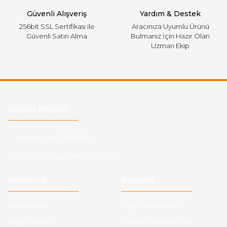
Güvenli Alışveriş
Yardım & Destek
256bit SSL Sertifikası ile
Aracınıza Uyumlu Ürünü
Güvenli Satın Alma
Bulmanız İçin Hazır Olan
Uzman Ekip
Ulaşım Bilgileri
Telefon :
0543 728 18 13
Mail :
fordkayseri@hotmail.com
Kurumsal
Alışveriş
Hakkımızda
Satış Sözleşmesi
Kargo Takibi
Ödeme ve Teslimat