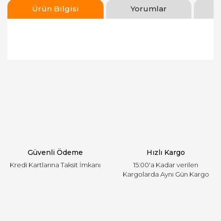
Ürün Bilgisi
Yorumlar
Bu ürünün fiyat bilgisi, resim, ürün açıklamalarında
ve diğer konularda yetersiz gördüğünüz noktaları
Bu ürüne ilk yorumu siz yapın!
öneri formunu kullanarak tarafımıza iletebilirsiniz.
Görüş ve önerileriniz için teşekkür ederiz.
Yorum Yaz
Ürün resmi kalitesiz, bozuk veya görüntülenemiyor.
Ürün açıklamasında eksik bilgiler bulunuyor.
Ürün bilgilerinde hatalar bulunuyor.
Ürün fiyatı diğer sitelerden daha pahalı.
Güvenli Ödeme
Hızlı Kargo
Bu ürüne benzer farklı alternatifler olmalı.
Kredi Kartlarına Taksit İmkanı
15:00'a Kadar verilen
Kargolarda Aynı Gün Kargo
Gönder