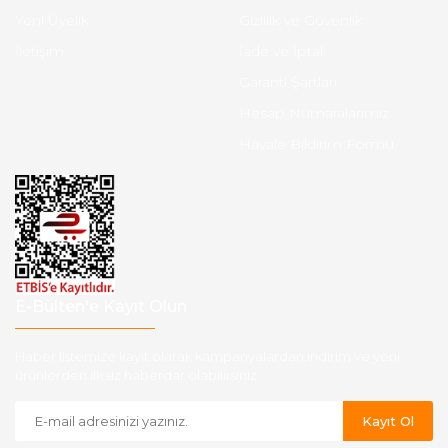
Yeni Üyelik
Gizlilik ve Güvenlik
İletişim
İade ve İptal
Garanti Şartları
Hesap Numaralarımız
Havale Bildirim Formu
E-Bülten'e Kayıt Olun
Haber listemize kayıt olarak kampanyalardan,indirim ve yeni
ürünlerden ilk siz haberdar olabilirsiniz.
Kayıt Ol