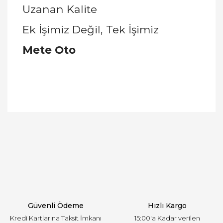
Uzanan Kalite
Ek İşimiz Değil, Tek İşimiz
Mete Oto
Bu ürünün fiyat bilgisi, resim, ürün açıklamalarında
ve diğer konularda yetersiz gördüğünüz noktaları
Bu ürüne ilk yorumu siz yapın!
öneri formunu kullanarak tarafımıza iletebilirsiniz.
Görüş ve önerileriniz için teşekkür ederiz.
Yorum Yaz
Ürün resmi kalitesiz, bozuk veya görüntülenemiyor.
Ürün açıklamasında eksik bilgiler bulunuyor.
Ürün bilgilerinde hatalar bulunuyor.
Ürün fiyatı diğer sitelerden daha pahalı.
Güvenli Ödeme
Hızlı Kargo
Bu ürüne benzer farklı alternatifler olmalı.
Kredi Kartlarına Taksit İmkanı
15:00'a Kadar verilen