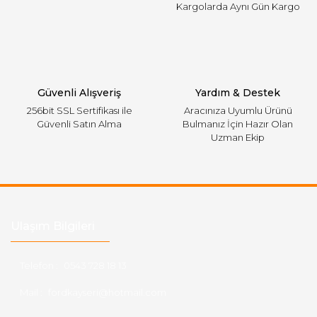
Kargolarda Aynı Gün Kargo
Gönder
Güvenli Alışveriş
Yardım & Destek
256bit SSL Sertifikası ile
Aracınıza Uyumlu Ürünü
Güvenli Satın Alma
Bulmanız İçin Hazır Olan
Uzman Ekip
Ulaşım Bilgileri
Telefon :
0543 728 18 13
Mail :
fordkayseri@hotmail.com