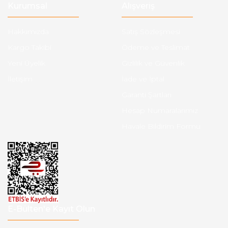
Kurumsal
Alışveriş
Hakkımızda
Satış Sözleşmesi
Kargo Takibi
Ödeme ve Teslimat
Yeni Üyelik
Gizlilik ve Güvenlik
İletişim
İade ve İptal
Garanti Şartları
Hesap Numaralarımız
Havale Bildirim Formu
E-Bülten'e Kayıt Olun