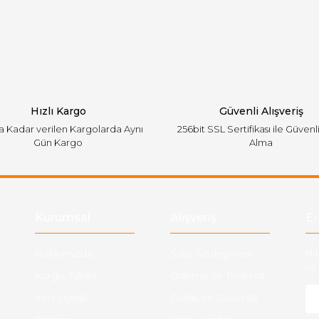
emiyor.
Yorum Yaz
Hızlı Kargo
Güvenli Alışveriş
'a Kadar verilen Kargolarda Aynı
256bit SSL Sertifikası ile Güvenl
Gün Kargo
Alma
Gönder
Kurumsal
Alışveriş
E-
Hakkımızda
Satış Sözleşmesi
Ha
ve 
Kargo Takibi
Ödeme ve Teslimat
Yeni Üyelik
Gizlilik ve Güvenlik