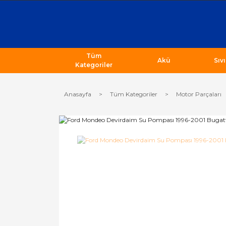
Tüm
Akü
Sıv
Kategoriler
Anasayfa
Tüm Kategoriler
Motor Parçaları