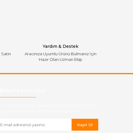
Yardım & Destek
i Satın
Aracınıza Uyumlu Ürünü Bulmanız İçin
Hazır Olan Uzman Ekip
Bülten'e Kayıt Olun
ber listemize kayıt olarak kampanyalardan,indirim
yeni ürünlerden ilk siz haberdar olabilirsiniz.
Kayıt Ol