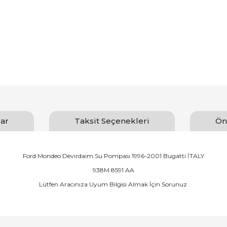
ar
Taksit Seçenekleri
Ön
Ford Mondeo Devirdaim Su Pompası 1996-2001 Bugatti İTALY
938M 8591 AA
Lütfen Aracınıza Uyum Bilgisi Almak İçin Sorunuz
arında ve diğer konularda yetersiz gördüğünüz noktaları öneri formunu ku
Bu ürüne ilk yorumu siz yapın!