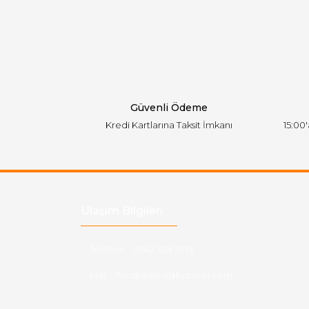
Ürün resmi kalitesiz, bozuk veya görüntülen
Ürün açıklamasında eksik bilgiler bulunuyor.
Ürün bilgilerinde hatalar bulunuyor.
Ürün fiyatı diğer sitelerden daha pahalı.
Bu ürüne benzer farklı alternatifler olmalı.
Güvenli Ödeme
Kredi Kartlarına Taksit İmkanı
15:00
Ulaşım Bilgileri
Telefon :
0543 728 18 13
Mail :
fordkayseri@hotmail.com