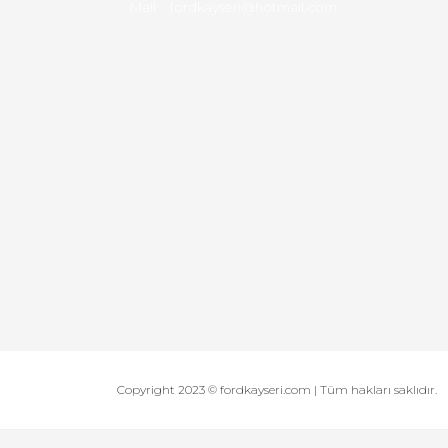
Mail :
fordkayseri@hotmail.com
Copyright 2023 © fordkayseri.com | Tüm hakları saklıdır.