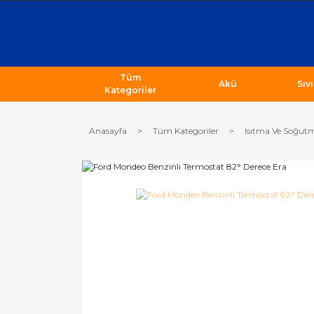
Tüm
Akü
Sıv
Kategoriler
Anasayfa
Tüm Kategoriler
Isıtma Ve Soğutm