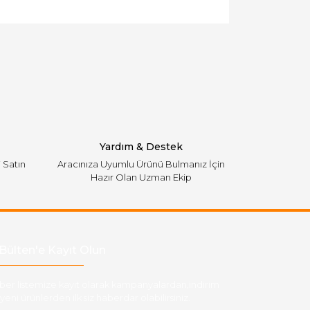
llanarak tarafımıza iletebilirsiniz.
Yardım & Destek
i Satın
Aracınıza Uyumlu Ürünü Bulmanız İçin
Hazır Olan Uzman Ekip
Bülten'e Kayıt Olun
ber listemize kayıt olarak kampanyalardan,indirim
yeni ürünlerden ilk siz haberdar olabilirsiniz.