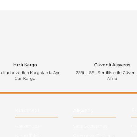
arında ve diğer konularda yetersiz gördüğünüz noktaları öneri formunu ku
Bu ürüne ilk yorumu siz yapın!
emiyor.
Yorum Yaz
Hızlı Kargo
Güvenli Alışveriş
'a Kadar verilen Kargolarda Aynı
256bit SSL Sertifikası ile Güvenl
Gün Kargo
Alma
Gönder
Kurumsal
Alışveriş
E-
Hakkımızda
Satış Sözleşmesi
Ha
ve 
Kargo Takibi
Ödeme ve Teslimat