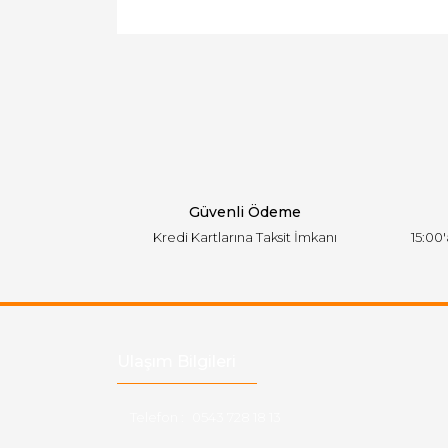
Bu ürünün fiyat bilgisi, resim, ürün açıklamal
Görüş ve önerileriniz için teşekkür ederiz.
Ürün resmi kalitesiz, bozuk veya görüntülen
Ürün açıklamasında eksik bilgiler bulunuyor.
Ürün bilgilerinde hatalar bulunuyor.
Ürün fiyatı diğer sitelerden daha pahalı.
Bu ürüne benzer farklı alternatifler olmalı.
Güvenli Ödeme
Kredi Kartlarına Taksit İmkanı
15:00
Ulaşım Bilgileri
Telefon :
0543 728 18 13