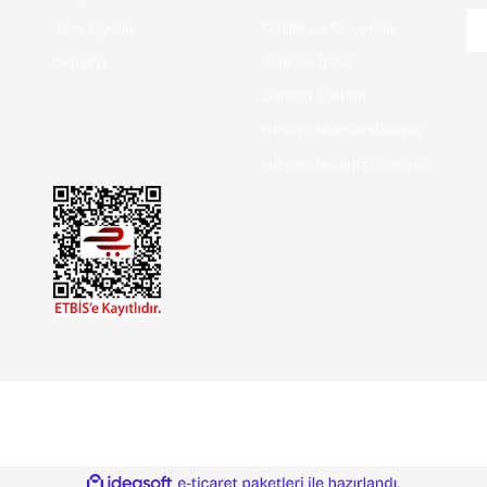
Yeni Üyelik
Gizlilik ve Güvenlik
İletişim
İade ve İptal
Garanti Şartları
Hesap Numaralarımız
Havale Bildirim Formu
ile
ideasoft
e-