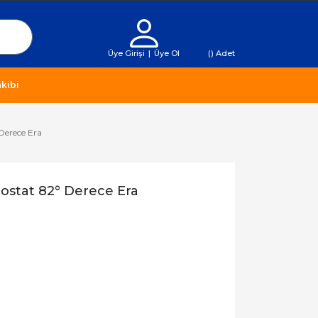
Üye Girişi
|
Üye Ol
(
) Adet
kibi
Derece Era
ostat 82° Derece Era