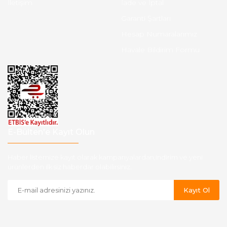
İletişim
İade ve İptal
Garanti Şartları
Hesap Numaralarımız
Havale Bildirim Formu
E-Bülten'e Kayıt Olun
Haber listemize kayıt olarak kampanyalardan,indirim ve yeni
ürünlerden ilk siz haberdar olabilirsiniz.
Kayıt Ol