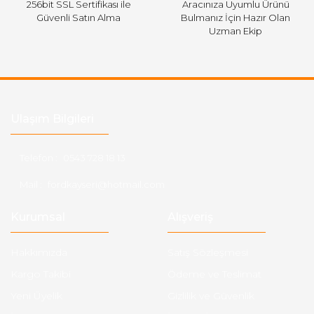
256bit SSL Sertifikası ile
Aracınıza Uyumlu Ürünü
Güvenli Satın Alma
Bulmanız İçin Hazır Olan
Uzman Ekip
Ulaşım Bilgileri
Telefon :
0543 728 18 13
Mail :
fordkayseri@hotmail.com
Kurumsal
Alışveriş
Hakkımızda
Satış Sözleşmesi
Kargo Takibi
Ödeme ve Teslimat
Yeni Üyelik
Gizlilik ve Güvenlik