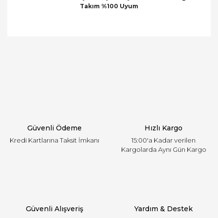
Takım %100 Uyum
Bu ürünün fiyat bilgisi, resim, ürün açıklamalarında
ve diğer konularda yetersiz gördüğünüz noktaları
Bu ürüne ilk yorumu siz yapın!
öneri formunu kullanarak tarafımıza iletebilirsiniz.
Görüş ve önerileriniz için teşekkür ederiz.
Yorum Yaz
Ürün resmi kalitesiz, bozuk veya görüntülenemiyor.
Ürün açıklamasında eksik bilgiler bulunuyor.
Ürün bilgilerinde hatalar bulunuyor.
Ürün fiyatı diğer sitelerden daha pahalı.
Güvenli Ödeme
Hızlı Kargo
Bu ürüne benzer farklı alternatifler olmalı.
Kredi Kartlarına Taksit İmkanı
15:00'a Kadar verilen
Kargolarda Aynı Gün Kargo
Gönder
Güvenli Alışveriş
Yardım & Destek