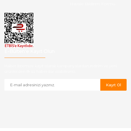
Havale Bildirim Formu
E-Bülten'e Kayıt Olun
Haber listemize kayıt olarak kampanyalardan,indirim ve yeni
ürünlerden ilk siz haberdar olabilirsiniz.
Kayıt Ol