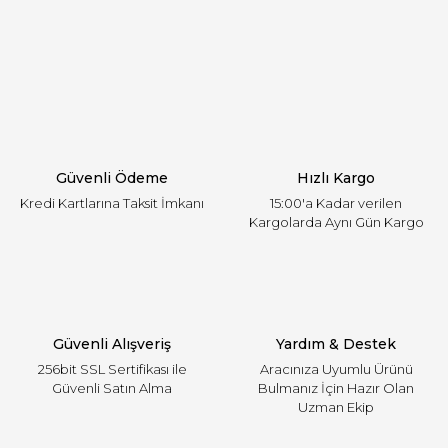
Görüş ve önerileriniz için teşekkür ederiz.
Yorum Yaz
Ürün resmi kalitesiz, bozuk veya görüntülenemiyor.
Ürün açıklamasında eksik bilgiler bulunuyor.
Ürün bilgilerinde hatalar bulunuyor.
Ürün fiyatı diğer sitelerden daha pahalı.
Güvenli Ödeme
Hızlı Kargo
Bu ürüne benzer farklı alternatifler olmalı.
Kredi Kartlarına Taksit İmkanı
15:00'a Kadar verilen
Kargolarda Aynı Gün Kargo
Gönder
Güvenli Alışveriş
Yardım & Destek
256bit SSL Sertifikası ile
Aracınıza Uyumlu Ürünü
Güvenli Satın Alma
Bulmanız İçin Hazır Olan
Uzman Ekip