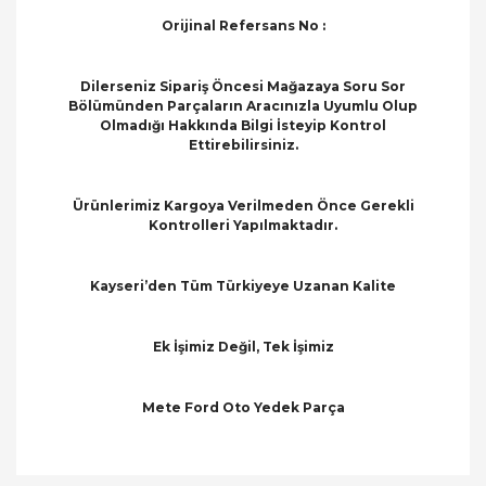
Orijinal Refersans No :
Dilerseniz Sipariş Öncesi Mağazaya Soru Sor
Bölümünden Parçaların Aracınızla Uyumlu Olup
Olmadığı Hakkında Bilgi İsteyip Kontrol
Ettirebilirsiniz.
Ürünlerimiz Kargoya Verilmeden Önce Gerekli
Kontrolleri Yapılmaktadır.
Kayseri’den Tüm Türkiyeye Uzanan Kalite
Ek İşimiz Değil, Tek İşimiz
Mete Ford Oto Yedek Parça
Bu ürünün fiyat bilgisi, resim, ürün açıklamalarında
ve diğer konularda yetersiz gördüğünüz noktaları
Bu ürüne ilk yorumu siz yapın!
öneri formunu kullanarak tarafımıza iletebilirsiniz.