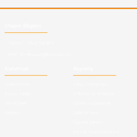
Ulaşım Bilgileri
Telefon :
0543 728 18 13
Mail :
fordkayseri@hotmail.com
Kurumsal
Alışveriş
Hakkımızda
Satış Sözleşmesi
Kargo Takibi
Ödeme ve Teslimat
Yeni Üyelik
Gizlilik ve Güvenlik
İletişim
İade ve İptal
Garanti Şartları
Hesap Numaralarımız