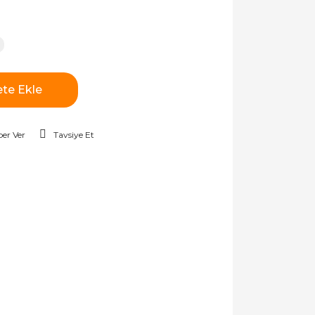
te Ekle
er Ver
Tavsiye Et