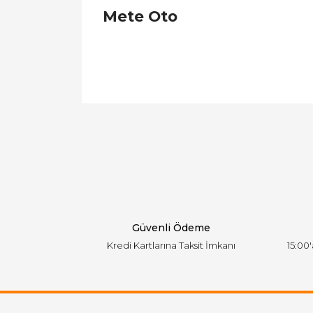
Mete Oto
Bu ürünün fiyat bilgisi, resim, ürün açıklamal
Görüş ve önerileriniz için teşekkür ederiz.
Ürün resmi kalitesiz, bozuk veya görüntülen
Ürün açıklamasında eksik bilgiler bulunuyor.
Ürün bilgilerinde hatalar bulunuyor.
Ürün fiyatı diğer sitelerden daha pahalı.
Bu ürüne benzer farklı alternatifler olmalı.
Güvenli Ödeme
Kredi Kartlarına Taksit İmkanı
15:00