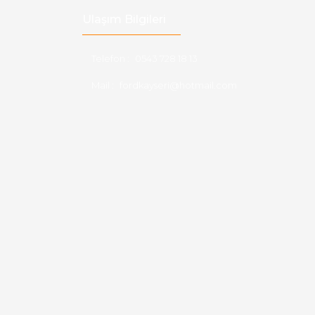
Ulaşım Bilgileri
Telefon :
0543 728 18 13
Mail :
fordkayseri@hotmail.com