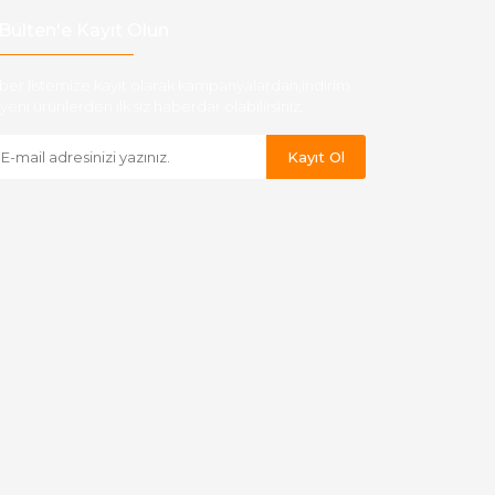
Bülten'e Kayıt Olun
ber listemize kayıt olarak kampanyalardan,indirim
yeni ürünlerden ilk siz haberdar olabilirsiniz.
Kayıt Ol