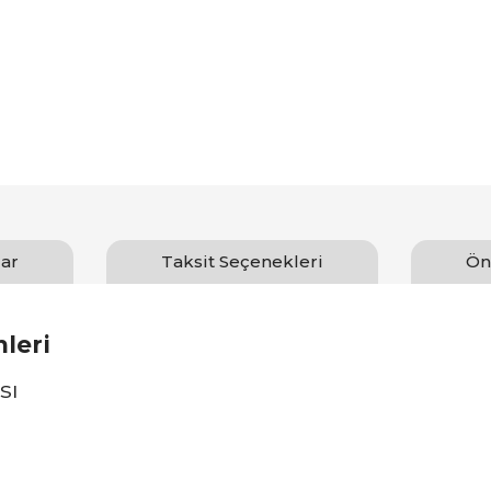
ar
Taksit Seçenekleri
Ön
leri
sı