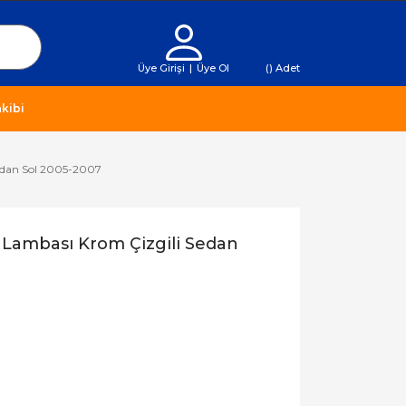
Üye Girişi
|
Üye Ol
(
) Adet
kibi
edan Sol 2005-2007
Lambası Krom Çizgili Sedan