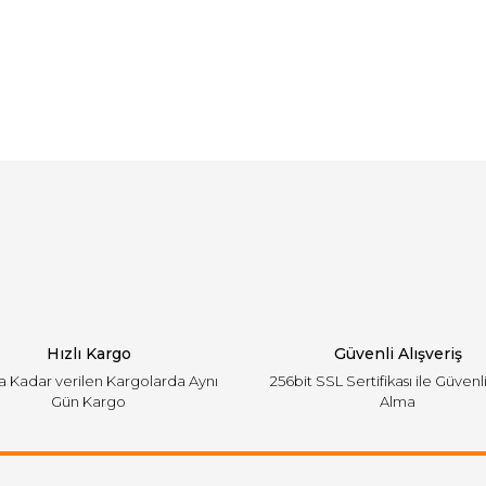
arında ve diğer konularda yetersiz gördüğünüz noktaları öneri formunu ku
Bu ürüne ilk yorumu siz yapın!
emiyor.
Yorum Yaz
Hızlı Kargo
Güvenli Alışveriş
'a Kadar verilen Kargolarda Aynı
256bit SSL Sertifikası ile Güvenl
Gün Kargo
Alma
Gönder