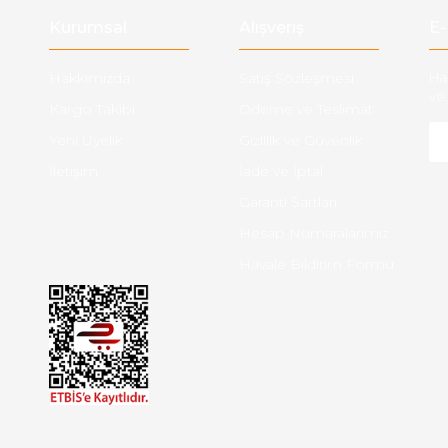
Kurumsal
Alışveriş
E-
Hakkımızda
Satış Sözleşmesi
Ha
ve 
Kargo Takibi
Ödeme ve Teslimat
Yeni Üyelik
Gizlilik ve Güvenlik
İletişim
İade ve İptal
Garanti Şartları
Hesap Numaralarımız
Havale Bildirim Formu