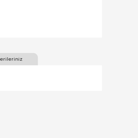
erileriniz
llanarak tarafımıza iletebilirsiniz.