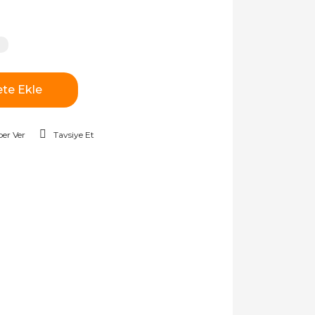
te Ekle
er Ver
Tavsiye Et