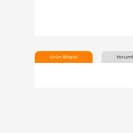
Ürün Bilgisi
Yoruml
Bu ürünün fiyat bilgisi, resim, ürün açıklamal
Görüş ve önerileriniz için teşekkür ederiz.
Ürün resmi kalitesiz, bozuk veya görüntülen
Ürün açıklamasında eksik bilgiler bulunuyor.
Ürün bilgilerinde hatalar bulunuyor.
Ürün fiyatı diğer sitelerden daha pahalı.
Bu ürüne benzer farklı alternatifler olmalı.