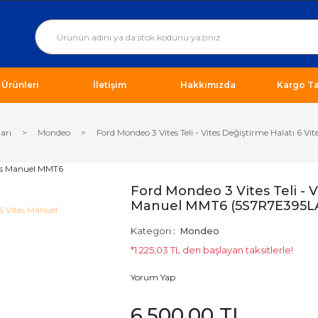
ı Ürünleri
İletişim
Hakkımızda
Kargo Ta
arı
Mondeo
Ford Mondeo 3 Vites Teli - Vites Değiştirme Halatı 6
Ford Mondeo 3 Vites Teli - V
Manuel MMT6 (5S7R7E395L
Kategori
Mondeo
*1.225,03 TL den başlayan taksitlerle!
Yorum Yap
6.500,00 TL