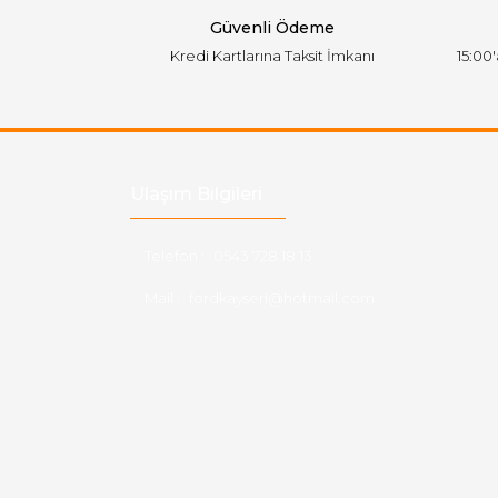
Güvenli Ödeme
Kredi Kartlarına Taksit İmkanı
15:00
Ulaşım Bilgileri
Telefon :
0543 728 18 13
Mail :
fordkayseri@hotmail.com