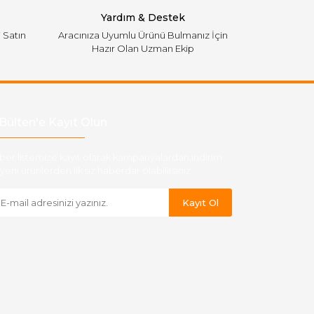
Yardım & Destek
i Satın
Aracınıza Uyumlu Ürünü Bulmanız İçin
Hazır Olan Uzman Ekip
Bülten'e Kayıt Olun
ber listemize kayıt olarak kampanyalardan,indirim
yeni ürünlerden ilk siz haberdar olabilirsiniz.
Kayıt Ol