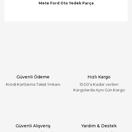
Mete Ford Oto Yedek Parça
Bu ürünün fiyat bilgisi, resim, ürün açıklamalarında
ve diğer konularda yetersiz gördüğünüz noktaları
Bu ürüne ilk yorumu siz yapın!
öneri formunu kullanarak tarafımıza iletebilirsiniz.
Görüş ve önerileriniz için teşekkür ederiz.
Yorum Yaz
Ürün resmi kalitesiz, bozuk veya görüntülenemiyor.
Ürün açıklamasında eksik bilgiler bulunuyor.
Ürün bilgilerinde hatalar bulunuyor.
Ürün fiyatı diğer sitelerden daha pahalı.
Güvenli Ödeme
Hızlı Kargo
Bu ürüne benzer farklı alternatifler olmalı.
Kredi Kartlarına Taksit İmkanı
15:00'a Kadar verilen
Kargolarda Aynı Gün Kargo
Gönder
Güvenli Alışveriş
Yardım & Destek