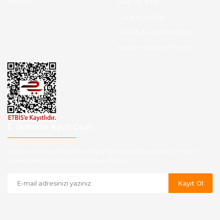
İletişim
İade ve İptal
Garanti Şartları
Hesap Numaralarımız
Havale Bildirim Formu
E-Bülten'e Kayıt Olun
Haber listemize kayıt olarak kampanyalardan,indirim ve yeni
ürünlerden ilk siz haberdar olabilirsiniz.
Kayıt Ol