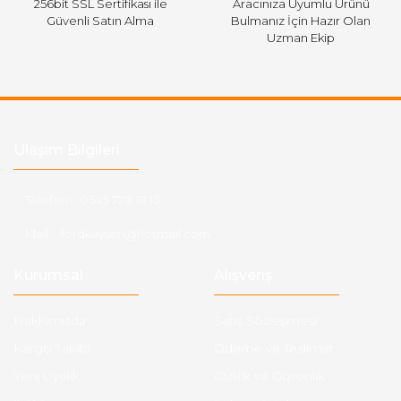
256bit SSL Sertifikası ile
Aracınıza Uyumlu Ürünü
Güvenli Satın Alma
Bulmanız İçin Hazır Olan
Uzman Ekip
Ulaşım Bilgileri
Telefon :
0543 728 18 13
Mail :
fordkayseri@hotmail.com
Kurumsal
Alışveriş
Hakkımızda
Satış Sözleşmesi
Kargo Takibi
Ödeme ve Teslimat
Yeni Üyelik
Gizlilik ve Güvenlik