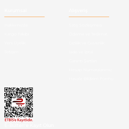
Kurumsal
Alışveriş
Hakkımızda
Satış Sözleşmesi
Kargo Takibi
Ödeme ve Teslimat
Yeni Üyelik
Gizlilik ve Güvenlik
İletişim
İade ve İptal
Garanti Şartları
Hesap Numaralarımız
Havale Bildirim Formu
E-Bülten'e Kayıt Olun