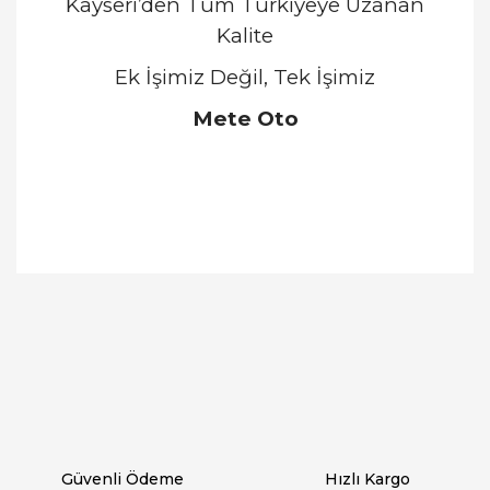
Kayseri’den Tüm Türkiyeye Uzanan
Kalite
Ek İşimiz Değil, Tek İşimiz
Mete Oto
Bu ürünün fiyat bilgisi, resim, ürün açıklamalarında
ve diğer konularda yetersiz gördüğünüz noktaları
Bu ürüne ilk yorumu siz yapın!
öneri formunu kullanarak tarafımıza iletebilirsiniz.
Görüş ve önerileriniz için teşekkür ederiz.
Yorum Yaz
Ürün resmi kalitesiz, bozuk veya görüntülenemiyor.
Ürün açıklamasında eksik bilgiler bulunuyor.
Ürün bilgilerinde hatalar bulunuyor.
Ürün fiyatı diğer sitelerden daha pahalı.
Güvenli Ödeme
Hızlı Kargo
Bu ürüne benzer farklı alternatifler olmalı.