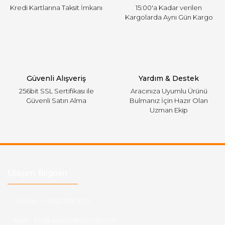
Kredi Kartlarına Taksit İmkanı
15:00'a Kadar verilen
Kargolarda Aynı Gün Kargo
Gönder
Güvenli Alışveriş
Yardım & Destek
256bit SSL Sertifikası ile
Aracınıza Uyumlu Ürünü
Güvenli Satın Alma
Bulmanız İçin Hazır Olan
Uzman Ekip
Ulaşım Bilgileri
Telefon :
0543 728 18 13
Mail :
fordkayseri@hotmail.com