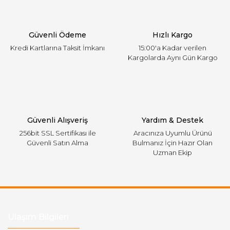
Ürün bilgilerinde hatalar bulunuyor.
Ürün fiyatı diğer sitelerden daha pahalı.
Güvenli Ödeme
Hızlı Kargo
Bu ürüne benzer farklı alternatifler olmalı.
Kredi Kartlarına Taksit İmkanı
15:00'a Kadar verilen
Kargolarda Aynı Gün Kargo
Gönder
Güvenli Alışveriş
Yardım & Destek
256bit SSL Sertifikası ile
Aracınıza Uyumlu Ürünü
Güvenli Satın Alma
Bulmanız İçin Hazır Olan
Uzman Ekip
Ulaşım Bilgileri