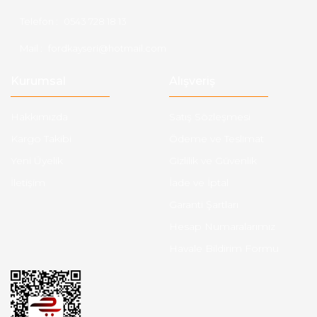
Telefon :
0543 728 18 13
Mail :
fordkayseri@hotmail.com
Kurumsal
Alışveriş
Hakkımızda
Satış Sözleşmesi
Kargo Takibi
Ödeme ve Teslimat
Yeni Üyelik
Gizlilik ve Güvenlik
İletişim
İade ve İptal
Garanti Şartları
Hesap Numaralarımız
Havale Bildirim Formu