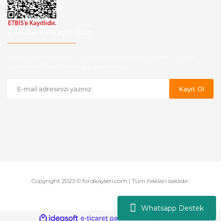
E-Bülten'e Kayıt Olun
Haber listemize kayıt olarak kampanyalardan,indirim ve yeni
ürünlerden ilk siz haberdar olabilirsiniz.
Kayıt Ol
Copyright 2023 © fordkayseri.com | Tüm hakları saklıdır.
Whatsapp Destek
ile
ideasoft
e-