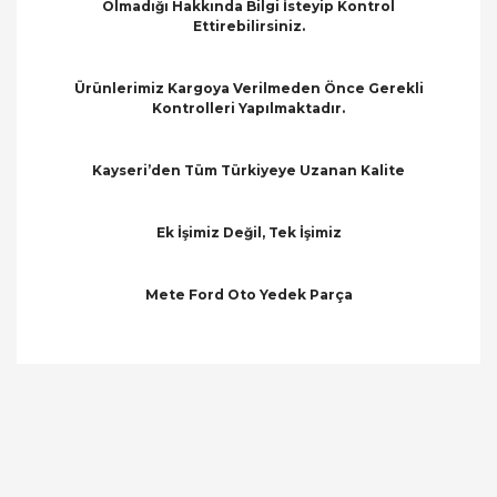
Olmadığı Hakkında Bilgi İsteyip Kontrol
Ettirebilirsiniz.
Ürünlerimiz Kargoya Verilmeden Önce Gerekli
Kontrolleri Yapılmaktadır.
Kayseri’den Tüm Türkiyeye Uzanan Kalite
Ek İşimiz Değil, Tek İşimiz
Mete Ford Oto Yedek Parça
Bu ürünün fiyat bilgisi, resim, ürün açıklamalarında
ve diğer konularda yetersiz gördüğünüz noktaları
Bu ürüne ilk yorumu siz yapın!
öneri formunu kullanarak tarafımıza iletebilirsiniz.
Görüş ve önerileriniz için teşekkür ederiz.
Yorum Yaz
Ürün resmi kalitesiz, bozuk veya görüntülenemiyor.
Ürün açıklamasında eksik bilgiler bulunuyor.