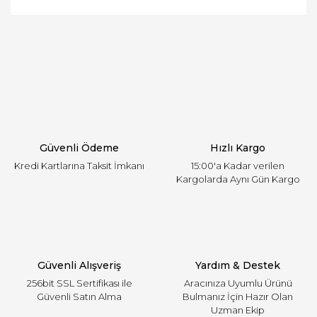
ve diğer konularda yetersiz gördüğünüz noktaları
Bu ürüne ilk yorumu siz yapın!
öneri formunu kullanarak tarafımıza iletebilirsiniz.
Görüş ve önerileriniz için teşekkür ederiz.
Yorum Yaz
Ürün resmi kalitesiz, bozuk veya görüntülenemiyor.
Ürün açıklamasında eksik bilgiler bulunuyor.
Ürün bilgilerinde hatalar bulunuyor.
Ürün fiyatı diğer sitelerden daha pahalı.
Güvenli Ödeme
Hızlı Kargo
Bu ürüne benzer farklı alternatifler olmalı.
Kredi Kartlarına Taksit İmkanı
15:00'a Kadar verilen
Kargolarda Aynı Gün Kargo
Gönder
Güvenli Alışveriş
Yardım & Destek
256bit SSL Sertifikası ile
Aracınıza Uyumlu Ürünü
Güvenli Satın Alma
Bulmanız İçin Hazır Olan
Uzman Ekip