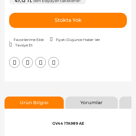
47,12 TL
den başlayan taksitlerle!
Stokta Yok
Fiyatı Düşünce Haber Ver
Tavsiye Et
Ürün Bilgisi
Yorumlar
GV44 17A989 AE
Bu ürünün fiyat bilgisi, resim, ürün açıklamalarında