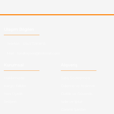
Ulaşım Bilgileri
Telefon :
0543 728 18 13
Mail :
fordkayseri@hotmail.com
Kurumsal
Alışveriş
Hakkımızda
Satış Sözleşmesi
Kargo Takibi
Ödeme ve Teslimat
Yeni Üyelik
Gizlilik ve Güvenlik
İletişim
İade ve İptal
Garanti Şartları