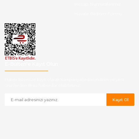
Hesap Numaralarımız
Havale Bildirim Formu
E-Bülten'e Kayıt Olun
Haber listemize kayıt olarak kampanyalardan,indirim ve yeni
ürünlerden ilk siz haberdar olabilirsiniz.
Kayıt Ol