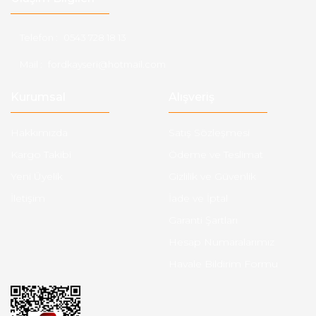
Telefon :
0543 728 18 13
Mail :
fordkayseri@hotmail.com
Kurumsal
Alışveriş
Hakkımızda
Satış Sözleşmesi
Kargo Takibi
Ödeme ve Teslimat
Yeni Üyelik
Gizlilik ve Güvenlik
İletişim
İade ve İptal
Garanti Şartları
Hesap Numaralarımız
Havale Bildirim Formu