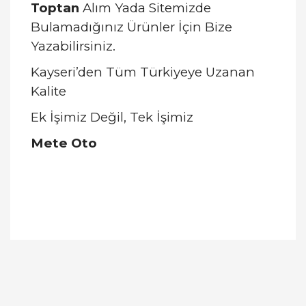
Toptan
Alım Yada Sitemizde
Bulamadığınız Ürünler İçin Bize
Yazabilirsiniz.
Kayseri’den Tüm Türkiyeye Uzanan
Kalite
Ek İşimiz Değil, Tek İşimiz
Mete Oto
Bu ürünün fiyat bilgisi, resim, ürün açıklamalarında
ve diğer konularda yetersiz gördüğünüz noktaları
Bu ürüne ilk yorumu siz yapın!
öneri formunu kullanarak tarafımıza iletebilirsiniz.
Görüş ve önerileriniz için teşekkür ederiz.
Yorum Yaz
Ürün resmi kalitesiz, bozuk veya görüntülenemiyor.