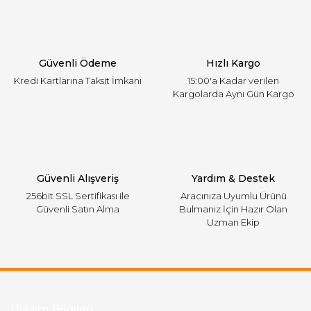
Ürün açıklamasında eksik bilgiler bulunuyor.
Ürün bilgilerinde hatalar bulunuyor.
Ürün fiyatı diğer sitelerden daha pahalı.
Güvenli Ödeme
Hızlı Kargo
Bu ürüne benzer farklı alternatifler olmalı.
Kredi Kartlarına Taksit İmkanı
15:00'a Kadar verilen
Kargolarda Aynı Gün Kargo
Gönder
Güvenli Alışveriş
Yardım & Destek
256bit SSL Sertifikası ile
Aracınıza Uyumlu Ürünü
Güvenli Satın Alma
Bulmanız İçin Hazır Olan
Uzman Ekip
Ulaşım Bilgileri