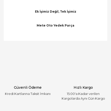
Ek İşimiz Değil, Tek İşimiz
Mete Oto Yedek Parça
Bu ürünün fiyat bilgisi, resim, ürün açıklamalarında
ve diğer konularda yetersiz gördüğünüz noktaları
Bu ürüne ilk yorumu siz yapın!
öneri formunu kullanarak tarafımıza iletebilirsiniz.
Görüş ve önerileriniz için teşekkür ederiz.
Yorum Yaz
Ürün resmi kalitesiz, bozuk veya görüntülenemiyor.
Ürün açıklamasında eksik bilgiler bulunuyor.
Ürün bilgilerinde hatalar bulunuyor.
Ürün fiyatı diğer sitelerden daha pahalı.
Güvenli Ödeme
Hızlı Kargo
Bu ürüne benzer farklı alternatifler olmalı.
Kredi Kartlarına Taksit İmkanı
15:00'a Kadar verilen
Kargolarda Aynı Gün Kargo