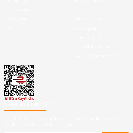
Hakkımızda
Satış Sözleşmesi
Kargo Takibi
Ödeme ve Teslimat
Yeni Üyelik
Gizlilik ve Güvenlik
İletişim
İade ve İptal
Garanti Şartları
Hesap Numaralarımız
Havale Bildirim Formu
E-Bülten'e Kayıt Olun
Haber listemize kayıt olarak kampanyalardan,indirim ve yeni
ürünlerden ilk siz haberdar olabilirsiniz.