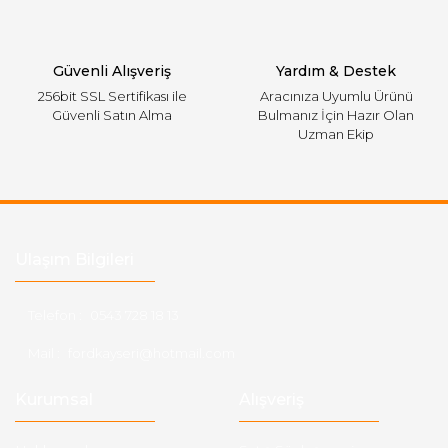
Gönder
Güvenli Alışveriş
Yardım & Destek
256bit SSL Sertifikası ile
Aracınıza Uyumlu Ürünü
Güvenli Satın Alma
Bulmanız İçin Hazır Olan
Uzman Ekip
Ulaşım Bilgileri
Telefon :
0543 728 18 13
Mail :
fordkayseri@hotmail.com
Kurumsal
Alışveriş