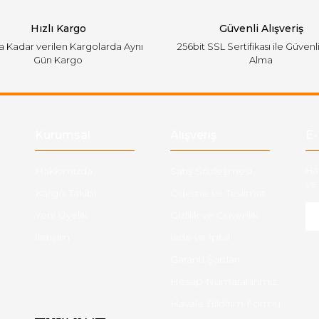
Hızlı Kargo
Güvenli Alışveriş
'a Kadar verilen Kargolarda Aynı
256bit SSL Sertifikası ile Güvenl
Gün Kargo
Alma
Gönder
Kurumsal
Alışveriş
E-
Hakkımızda
Satış Sözleşmesi
Ha
ve 
Kargo Takibi
Ödeme ve Teslimat
Yeni Üyelik
Gizlilik ve Güvenlik
İletişim
İade ve İptal
Garanti Şartları
Hesap Numaralarımız
Havale Bildirim Formu