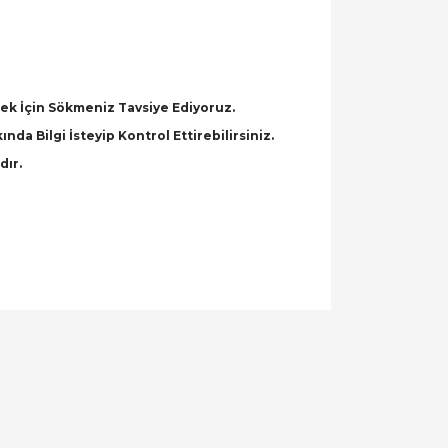
k İçin Sökmeniz Tavsiye Ediyoruz.
a Bilgi İsteyip Kontrol Ettirebilirsiniz.
dır.
llanarak tarafımıza iletebilirsiniz.