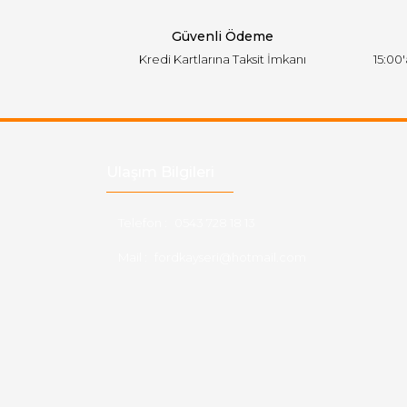
Bu ürüne benzer farklı alternatifler olmalı.
Güvenli Ödeme
Kredi Kartlarına Taksit İmkanı
15:00
Ulaşım Bilgileri
Telefon :
0543 728 18 13
Mail :
fordkayseri@hotmail.com