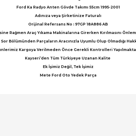
Ford Ka Radyo Anten Gövde Takımı 55cm 1995-2001
Adınıza veya Şirketinize Faturalı
Orijinal Refersans No : 97GP 18A886 AB
ne Rağmen Araç Yıkama Makinalarına Girerken Kırılmasını Önleme
Sor Bölümünden Parçaların Aracınızla Uyumlu Olup Olmadığı Hakkınd
nlerimiz Kargoya Verilmeden Önce Gerekli Kontrolleri Yapılmakta
Kayseri’den Tüm Türkiyeye Uzanan Kalite
Ek İşimiz Değil, Tek İşimiz
Mete Ford Oto Yedek Parça
arında ve diğer konularda yetersiz gördüğünüz noktaları öneri formunu ku
Bu ürüne ilk yorumu siz yapın!
emiyor.
Yorum Yaz