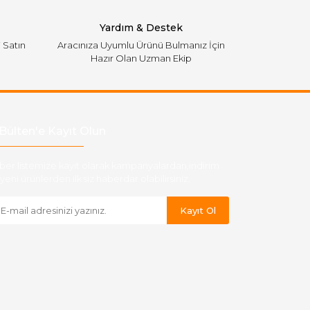
Yardım & Destek
i Satın
Aracınıza Uyumlu Ürünü Bulmanız İçin
Hazır Olan Uzman Ekip
Bülten'e Kayıt Olun
ber listemize kayıt olarak kampanyalardan,indirim
yeni ürünlerden ilk siz haberdar olabilirsiniz.
Kayıt Ol