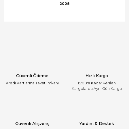
2008
Bu ürünün fiyat bilgisi, resim, ürün açıklamalarında
ve diğer konularda yetersiz gördüğünüz noktaları
Bu ürüne ilk yorumu siz yapın!
öneri formunu kullanarak tarafımıza iletebilirsiniz.
Görüş ve önerileriniz için teşekkür ederiz.
Yorum Yaz
Ürün resmi kalitesiz, bozuk veya görüntülenemiyor.
Ürün açıklamasında eksik bilgiler bulunuyor.
Ürün bilgilerinde hatalar bulunuyor.
Ürün fiyatı diğer sitelerden daha pahalı.
Güvenli Ödeme
Hızlı Kargo
Bu ürüne benzer farklı alternatifler olmalı.
Kredi Kartlarına Taksit İmkanı
15:00'a Kadar verilen
Kargolarda Aynı Gün Kargo
Gönder
Güvenli Alışveriş
Yardım & Destek