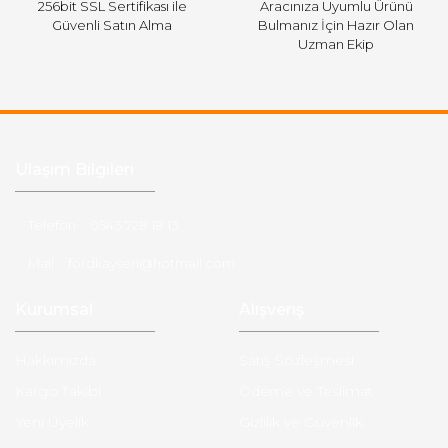
256bit SSL Sertifikası ile
Aracınıza Uyumlu Ürünü
Güvenli Satın Alma
Bulmanız İçin Hazır Olan
Uzman Ekip
Ulaşım Bilgileri
Telefon :
0543 728 18 13
Mail :
fordkayseri@hotmail.com
Kurumsal
Alışveriş
Hakkımızda
Satış Sözleşmesi
Kargo Takibi
Ödeme ve Teslimat
Yeni Üyelik
Gizlilik ve Güvenlik