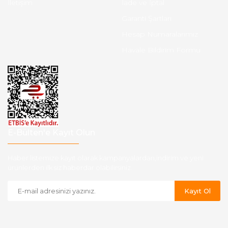
İletişim
İade ve İptal
Garanti Şartları
Hesap Numaralarımız
Havale Bildirim Formu
E-Bülten'e Kayıt Olun
Haber listemize kayıt olarak kampanyalardan,indirim ve yeni
ürünlerden ilk siz haberdar olabilirsiniz.
Kayıt Ol