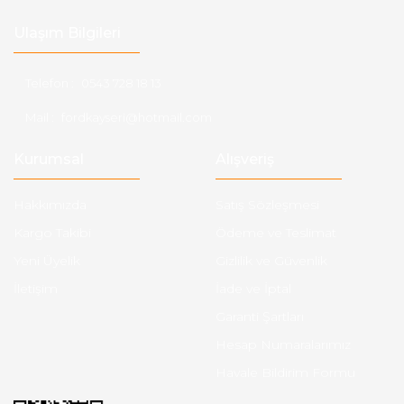
Ulaşım Bilgileri
Telefon :
0543 728 18 13
Mail :
fordkayseri@hotmail.com
Kurumsal
Alışveriş
Hakkımızda
Satış Sözleşmesi
Kargo Takibi
Ödeme ve Teslimat
Yeni Üyelik
Gizlilik ve Güvenlik
İletişim
İade ve İptal
Garanti Şartları
Hesap Numaralarımız
Havale Bildirim Formu