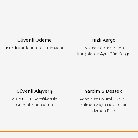
Yorum Yaz
Ürün resmi kalitesiz, bozuk veya görüntülenemiyor.
Ürün açıklamasında eksik bilgiler bulunuyor.
Ürün bilgilerinde hatalar bulunuyor.
Ürün fiyatı diğer sitelerden daha pahalı.
Güvenli Ödeme
Hızlı Kargo
Bu ürüne benzer farklı alternatifler olmalı.
Kredi Kartlarına Taksit İmkanı
15:00'a Kadar verilen
Kargolarda Aynı Gün Kargo
Gönder
Güvenli Alışveriş
Yardım & Destek
256bit SSL Sertifikası ile
Aracınıza Uyumlu Ürünü
Güvenli Satın Alma
Bulmanız İçin Hazır Olan
Uzman Ekip