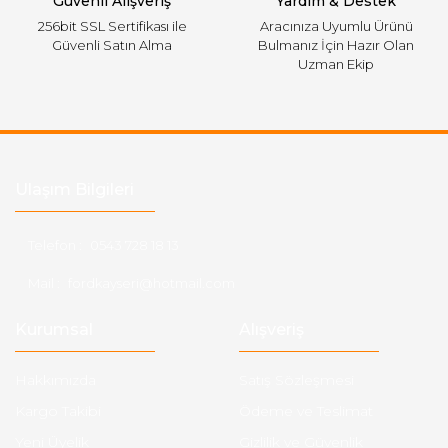
Güvenli Alışveriş
Yardım & Destek
256bit SSL Sertifikası ile
Aracınıza Uyumlu Ürünü
Güvenli Satın Alma
Bulmanız İçin Hazır Olan
Uzman Ekip
Ulaşım Bilgileri
Telefon :
0543 728 18 13
Mail :
fordkayseri@hotmail.com
Kurumsal
Alışveriş
Hakkımızda
Satış Sözleşmesi
Kargo Takibi
Ödeme ve Teslimat
Yeni Üyelik
Gizlilik ve Güvenlik