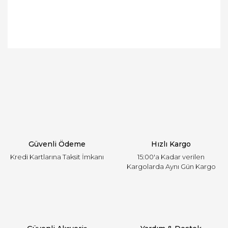
Bu ürünün fiyat bilgisi, resim, ürün açıklamalarında
ve diğer konularda yetersiz gördüğünüz noktaları
Bu ürüne ilk yorumu siz yapın!
öneri formunu kullanarak tarafımıza iletebilirsiniz.
Görüş ve önerileriniz için teşekkür ederiz.
Yorum Yaz
Ürün resmi kalitesiz, bozuk veya görüntülenemiyor.
Ürün açıklamasında eksik bilgiler bulunuyor.
Ürün bilgilerinde hatalar bulunuyor.
Ürün fiyatı diğer sitelerden daha pahalı.
Güvenli Ödeme
Hızlı Kargo
Bu ürüne benzer farklı alternatifler olmalı.
Kredi Kartlarına Taksit İmkanı
15:00'a Kadar verilen
Kargolarda Aynı Gün Kargo
Gönder