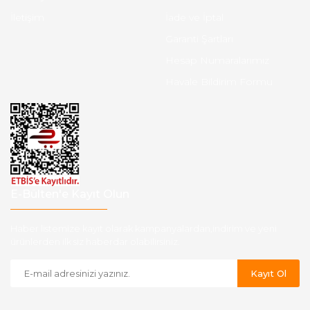
İletişim
İade ve İptal
Garanti Şartları
Hesap Numaralarımız
Havale Bildirim Formu
E-Bülten'e Kayıt Olun
Haber listemize kayıt olarak kampanyalardan,indirim ve yeni
ürünlerden ilk siz haberdar olabilirsiniz.
Kayıt Ol