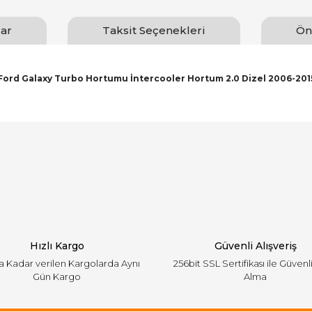
ar
Taksit Seçenekleri
Ön
Ford Galaxy Turbo Hortumu İntercooler Hortum 2.0 Dizel 2006-201
arında ve diğer konularda yetersiz gördüğünüz noktaları öneri formunu ku
Bu ürüne ilk yorumu siz yapın!
emiyor.
Yorum Yaz
Hızlı Kargo
Güvenli Alışveriş
'a Kadar verilen Kargolarda Aynı
256bit SSL Sertifikası ile Güvenl
Gün Kargo
Alma