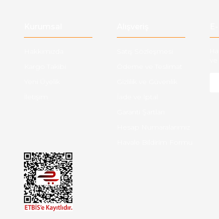
Gönder
Kurumsal
Alışveriş
E-
Hakkımızda
Satış Sözleşmesi
Ha
ve 
Kargo Takibi
Ödeme ve Teslimat
Yeni Üyelik
Gizlilik ve Güvenlik
İletişim
İade ve İptal
Garanti Şartları
Hesap Numaralarımız
Havale Bildirim Formu