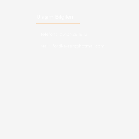
Ulaşım Bilgileri
Telefon :
0543 728 18 13
Mail :
fordkayseri@hotmail.com