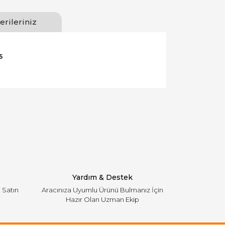
erileriniz
5
llanarak tarafımıza iletebilirsiniz.
Yardım & Destek
i Satın
Aracınıza Uyumlu Ürünü Bulmanız İçin
Hazır Olan Uzman Ekip