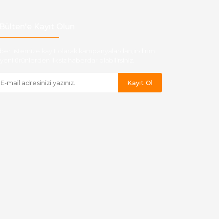
Bülten'e Kayıt Olun
ber listemize kayıt olarak kampanyalardan,indirim
yeni ürünlerden ilk siz haberdar olabilirsiniz.
Kayıt Ol