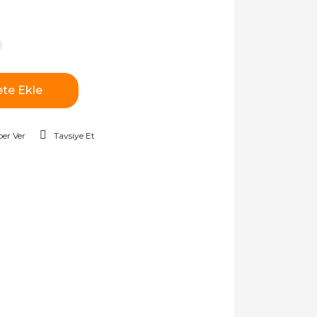
te Ekle
er Ver
Tavsiye Et