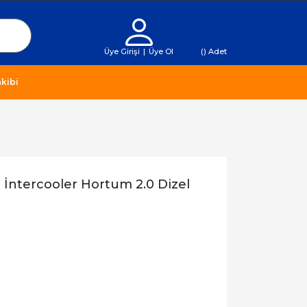
Üye Girişi
|
Üye Ol
(
) Adet
kibi
İntercooler Hortum 2.0 Dizel