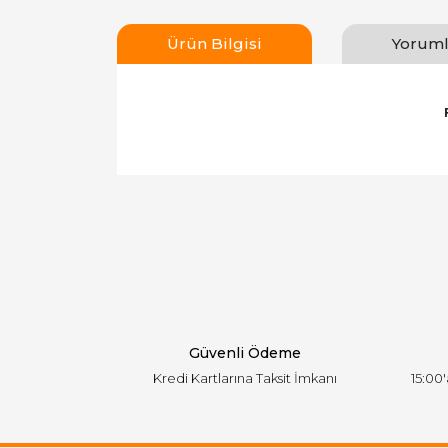
Ürün Bilgisi
Yoruml
Bu ürünün fiyat bilgisi, resim, ürün açıklamal
Görüş ve önerileriniz için teşekkür ederiz.
Ürün resmi kalitesiz, bozuk veya görüntülen
Ürün açıklamasında eksik bilgiler bulunuyor.
Ürün bilgilerinde hatalar bulunuyor.
Ürün fiyatı diğer sitelerden daha pahalı.
Bu ürüne benzer farklı alternatifler olmalı.
Güvenli Ödeme
Kredi Kartlarına Taksit İmkanı
15:00