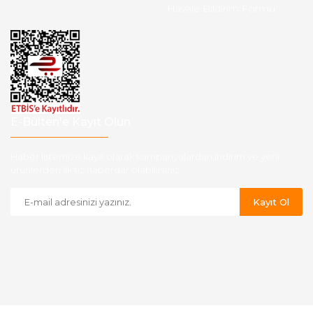
Havale Bildirim Formu
E-Bülten'e Kayıt Olun
Haber listemize kayıt olarak kampanyalardan,indirim ve yeni
ürünlerden ilk siz haberdar olabilirsiniz.
Kayıt Ol