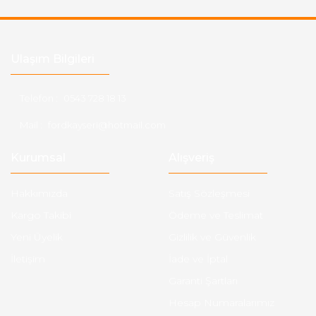
Ulaşım Bilgileri
Telefon :
0543 728 18 13
Mail :
fordkayseri@hotmail.com
Kurumsal
Alışveriş
Hakkımızda
Satış Sözleşmesi
Kargo Takibi
Ödeme ve Teslimat
Yeni Üyelik
Gizlilik ve Güvenlik
İletişim
İade ve İptal
Garanti Şartları
Hesap Numaralarımız