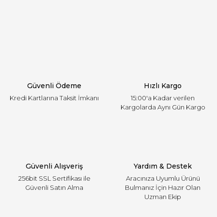
Görüş ve önerileriniz için teşekkür ederiz.
Yorum Yaz
Ürün resmi kalitesiz, bozuk veya görüntülenemiyor.
Ürün açıklamasında eksik bilgiler bulunuyor.
Ürün bilgilerinde hatalar bulunuyor.
Ürün fiyatı diğer sitelerden daha pahalı.
Güvenli Ödeme
Hızlı Kargo
Bu ürüne benzer farklı alternatifler olmalı.
Kredi Kartlarına Taksit İmkanı
15:00'a Kadar verilen
Kargolarda Aynı Gün Kargo
Gönder
Güvenli Alışveriş
Yardım & Destek
256bit SSL Sertifikası ile
Aracınıza Uyumlu Ürünü
Güvenli Satın Alma
Bulmanız İçin Hazır Olan
Uzman Ekip