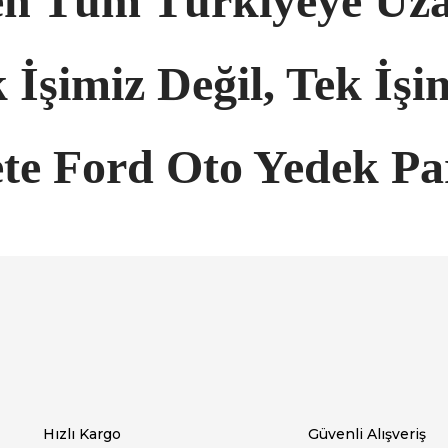
en Tüm Türkiyeye Uza
 İşimiz Değil, Tek İşi
te Ford Oto Yedek Pa
arında ve diğer konularda yetersiz gördüğünüz noktaları öneri formunu ku
Bu ürüne ilk yorumu siz yapın!
emiyor.
Yorum Yaz
Hızlı Kargo
Güvenli Alışveriş