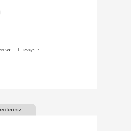
er Ver
Tavsiye Et
erileriniz