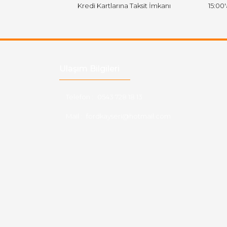
Kredi Kartlarına Taksit İmkanı
15:00
Ulaşım Bilgileri
Telefon :
0543 728 18 13
Mail :
fordkayseri@hotmail.com