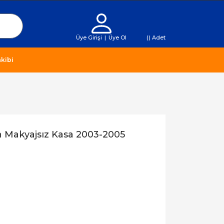
Üye Girişi
|
Üye Ol
(
) Adet
kibi
h Makyajsız Kasa 2003-2005