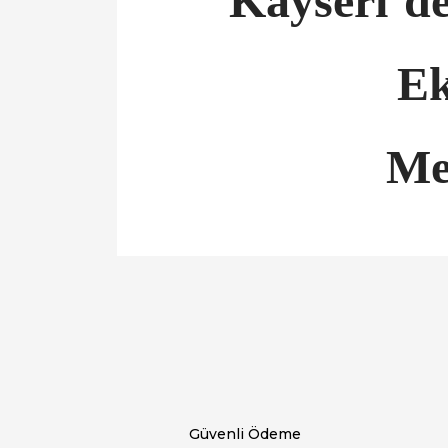
Kayseri’d
Ek
Me
Bu ürünün fiyat bilgisi, resim, ürün açıklamal
Görüş ve önerileriniz için teşekkür ederiz.
Ürün resmi kalitesiz, bozuk veya görüntülen
Ürün açıklamasında eksik bilgiler bulunuyor.
Ürün bilgilerinde hatalar bulunuyor.
Ürün fiyatı diğer sitelerden daha pahalı.
Bu ürüne benzer farklı alternatifler olmalı.
Güvenli Ödeme