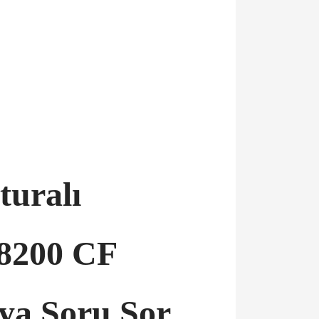
turalı
 8200 CF
aya Soru Sor