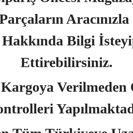
arçaların Aracınızl
Hakkında Bilgi İstey
Ettirebilirsiniz.
 Kargoya Verilmeden 
ntrolleri Yapılmaktad