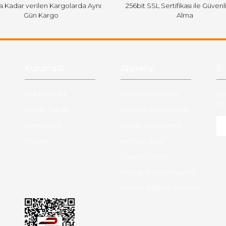
'a Kadar verilen Kargolarda Aynı
256bit SSL Sertifikası ile Güvenl
Gün Kargo
Alma
Gönder
Kurumsal
Alışveriş
E-
Hakkımızda
Satış Sözleşmesi
Ha
ve 
Kargo Takibi
Ödeme ve Teslimat
Yeni Üyelik
Gizlilik ve Güvenlik
İletişim
İade ve İptal
Garanti Şartları
Hesap Numaralarımız
Havale Bildirim Formu