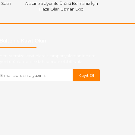
i Satın
Aracınıza Uyumlu Ürünü Bulmanız İçin
Hazır Olan Uzman Ekip
Bülten'e Kayıt Olun
ber listemize kayıt olarak kampanyalardan,indirim
yeni ürünlerden ilk siz haberdar olabilirsiniz.
Kayıt Ol