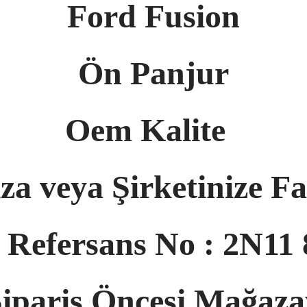
Ford Fusion
Ön Panjur
Oem Kalite
za veya Şirketinize Fa
l Refersans No : 2N11
Sipariş Öncesi Mağaz