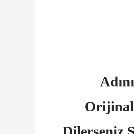
Adını
Orijina
Dilerseniz 