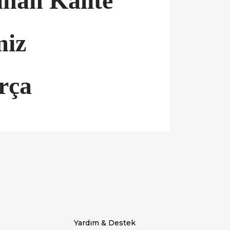
nan Kalite
miz
rça
llanarak tarafımıza iletebilirsiniz.
Yardım & Destek