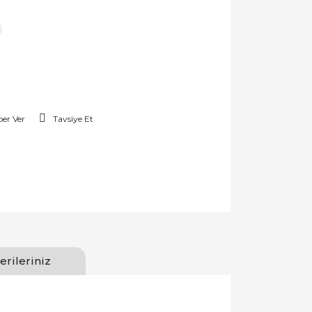
er Ver
Tavsiye Et
erileriniz