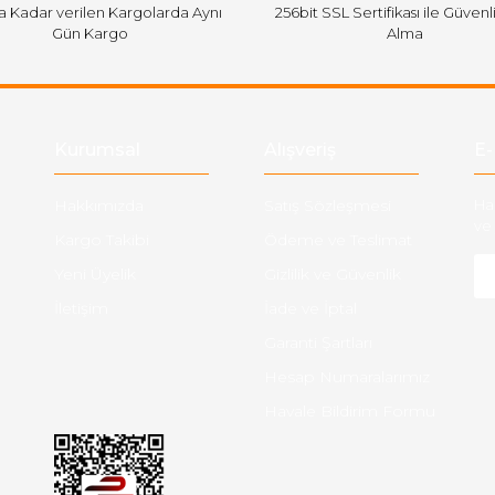
'a Kadar verilen Kargolarda Aynı
256bit SSL Sertifikası ile Güvenl
Gün Kargo
Alma
Gönder
Kurumsal
Alışveriş
E-
Hakkımızda
Satış Sözleşmesi
Ha
ve 
Kargo Takibi
Ödeme ve Teslimat
Yeni Üyelik
Gizlilik ve Güvenlik
İletişim
İade ve İptal
Garanti Şartları
Hesap Numaralarımız
Havale Bildirim Formu