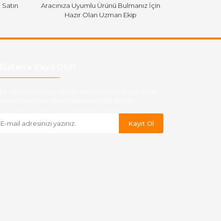
i Satın
Aracınıza Uyumlu Ürünü Bulmanız İçin
Hazır Olan Uzman Ekip
Bülten'e Kayıt Olun
ber listemize kayıt olarak kampanyalardan,indirim
yeni ürünlerden ilk siz haberdar olabilirsiniz.
Kayıt Ol