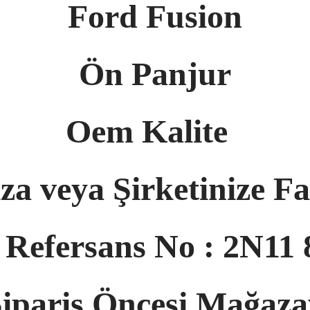
Ford Fusion
Ön Panjur
Oem Kalite
za veya Şirketinize Fa
l Refersans No : 2N11
Sipariş Öncesi Mağaz