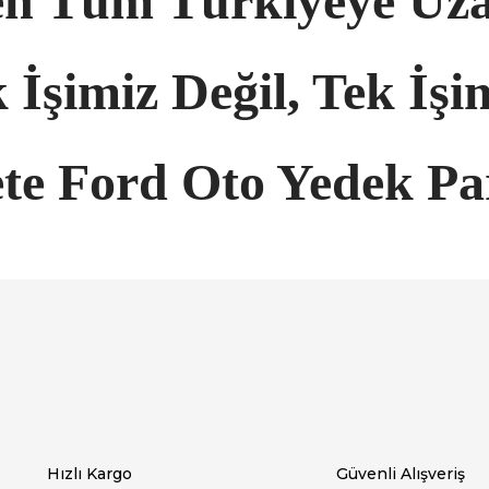
en Tüm Türkiyeye Uza
 İşimiz Değil, Tek İşi
te Ford Oto Yedek Pa
arında ve diğer konularda yetersiz gördüğünüz noktaları öneri formunu ku
Bu ürüne ilk yorumu siz yapın!
emiyor.
Yorum Yaz
Hızlı Kargo
Güvenli Alışveriş