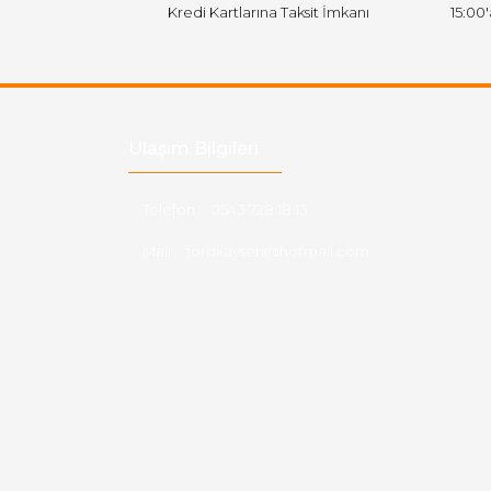
Kredi Kartlarına Taksit İmkanı
15:00
Ulaşım Bilgileri
Telefon :
0543 728 18 13
Mail :
fordkayseri@hotmail.com