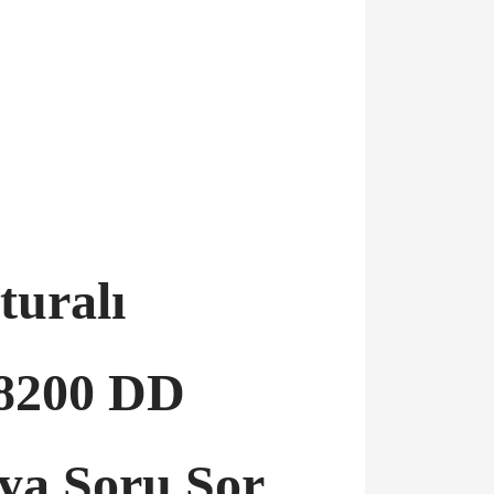
turalı
 8200 DD
aya Soru Sor