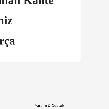
nan Kalite
miz
rça
llanarak tarafımıza iletebilirsiniz.
Yardım & Destek