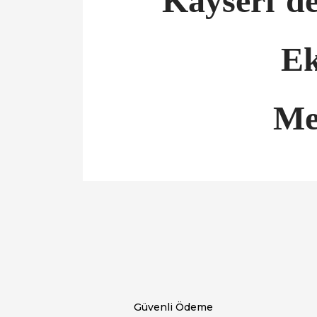
Kayseri’d
Ek
Me
Bu ürünün fiyat bilgisi, resim, ürün açıklamal
Görüş ve önerileriniz için teşekkür ederiz.
Ürün resmi kalitesiz, bozuk veya görüntülen
Ürün açıklamasında eksik bilgiler bulunuyor.
Ürün bilgilerinde hatalar bulunuyor.
Ürün fiyatı diğer sitelerden daha pahalı.
Bu ürüne benzer farklı alternatifler olmalı.
Güvenli Ödeme