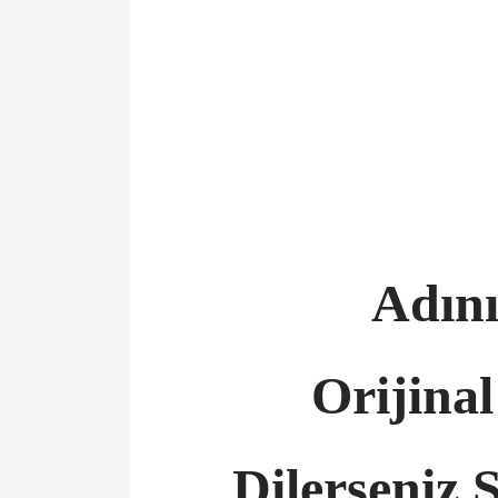
Adını
Orijina
Dilerseniz 