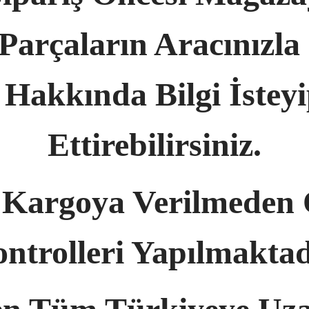
arçaların Aracınızl
Hakkında Bilgi İstey
Ettirebilirsiniz.
 Kargoya Verilmeden 
ntrolleri Yapılmaktad