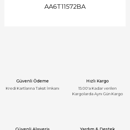
AA6T11572BA
Bu ürünün fiyat bilgisi, resim, ürün açıklamalarında
ve diğer konularda yetersiz gördüğünüz noktaları
Bu ürüne ilk yorumu siz yapın!
öneri formunu kullanarak tarafımıza iletebilirsiniz.
Görüş ve önerileriniz için teşekkür ederiz.
Yorum Yaz
Ürün resmi kalitesiz, bozuk veya görüntülenemiyor.
Ürün açıklamasında eksik bilgiler bulunuyor.
Ürün bilgilerinde hatalar bulunuyor.
Ürün fiyatı diğer sitelerden daha pahalı.
Güvenli Ödeme
Hızlı Kargo
Bu ürüne benzer farklı alternatifler olmalı.
Kredi Kartlarına Taksit İmkanı
15:00'a Kadar verilen
Kargolarda Aynı Gün Kargo
Gönder
Güvenli Alışveriş
Yardım & Destek