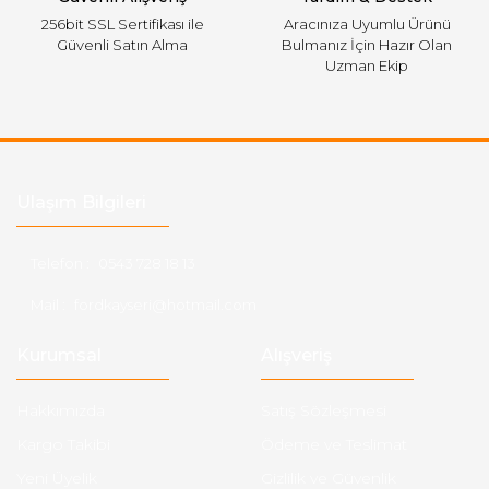
256bit SSL Sertifikası ile
Aracınıza Uyumlu Ürünü
Güvenli Satın Alma
Bulmanız İçin Hazır Olan
Uzman Ekip
Ulaşım Bilgileri
Telefon :
0543 728 18 13
Mail :
fordkayseri@hotmail.com
Kurumsal
Alışveriş
Hakkımızda
Satış Sözleşmesi
Kargo Takibi
Ödeme ve Teslimat
Yeni Üyelik
Gizlilik ve Güvenlik