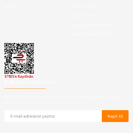
İletişim
İade ve İptal
Garanti Şartları
Hesap Numaralarımız
Havale Bildirim Formu
E-Bülten'e Kayıt Olun
Haber listemize kayıt olarak kampanyalardan,indirim ve yeni
ürünlerden ilk siz haberdar olabilirsiniz.
Kayıt Ol