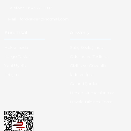
Telefon :
0543 728 18 13
Mail :
fordkayseri@hotmail.com
Kurumsal
Alışveriş
Hakkımızda
Satış Sözleşmesi
Kargo Takibi
Ödeme ve Teslimat
Yeni Üyelik
Gizlilik ve Güvenlik
İletişim
İade ve İptal
Garanti Şartları
Hesap Numaralarımız
Havale Bildirim Formu