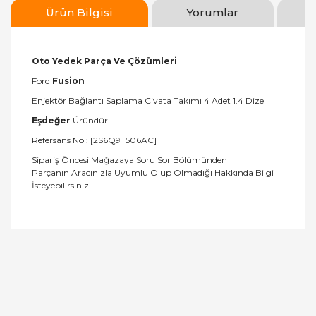
Ürün Bilgisi
Yorumlar
Oto Yedek Parça Ve Çözümleri
Ford
Fusion
Enjektör Bağlantı Saplama Civata Takımı 4 Adet 1.4 Dizel
Eşdeğer
Üründür
Refersans No : [2S6Q9T506AC]
Sipariş Öncesi Mağazaya Soru Sor Bölümünden
Parçanın Aracınızla Uyumlu Olup Olmadığı Hakkında Bilgi
İsteyebilirsiniz.
Bu ürünün fiyat bilgisi, resim, ürün açıklamalarında
ve diğer konularda yetersiz gördüğünüz noktaları
Bu ürüne ilk yorumu siz yapın!
öneri formunu kullanarak tarafımıza iletebilirsiniz.
Görüş ve önerileriniz için teşekkür ederiz.
Yorum Yaz
Ürün resmi kalitesiz, bozuk veya görüntülenemiyor.
Ürün açıklamasında eksik bilgiler bulunuyor.