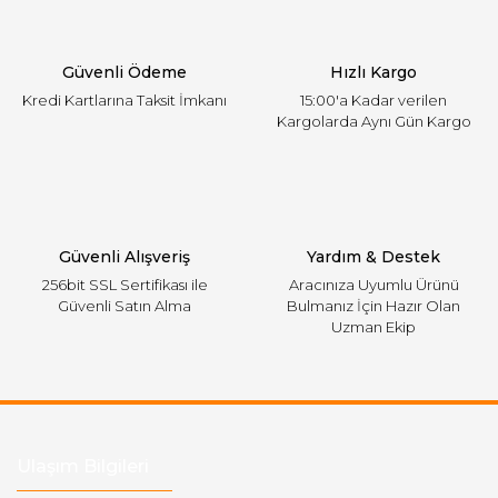
Ürün bilgilerinde hatalar bulunuyor.
Ürün fiyatı diğer sitelerden daha pahalı.
Güvenli Ödeme
Hızlı Kargo
Bu ürüne benzer farklı alternatifler olmalı.
Kredi Kartlarına Taksit İmkanı
15:00'a Kadar verilen
Kargolarda Aynı Gün Kargo
Gönder
Güvenli Alışveriş
Yardım & Destek
256bit SSL Sertifikası ile
Aracınıza Uyumlu Ürünü
Güvenli Satın Alma
Bulmanız İçin Hazır Olan
Uzman Ekip
Ulaşım Bilgileri