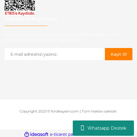
E-Bülten'e Kayıt Olun
Haber listemize kayıt olarak kampanyalardan,indirim ve yeni
ürünlerden ilk siz haberdar olabilirsiniz.
Kayıt Ol
Copyright 2023 © fordkayseri.com | Tüm hakları saklıdır.
Whatsapp Destek
ile
ideasoft
e-