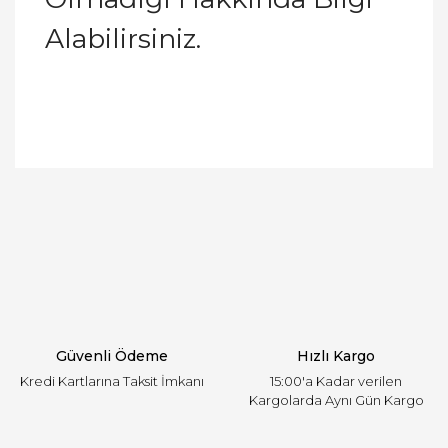
Alabilirsiniz.
Bu ürünün fiyat bilgisi, resim, ürün açıklamalarında
ve diğer konularda yetersiz gördüğünüz noktaları
Bu ürüne ilk yorumu siz yapın!
öneri formunu kullanarak tarafımıza iletebilirsiniz.
Görüş ve önerileriniz için teşekkür ederiz.
Yorum Yaz
Ürün resmi kalitesiz, bozuk veya görüntülenemiyor.
Ürün açıklamasında eksik bilgiler bulunuyor.
Ürün bilgilerinde hatalar bulunuyor.
Ürün fiyatı diğer sitelerden daha pahalı.
Güvenli Ödeme
Hızlı Kargo
Bu ürüne benzer farklı alternatifler olmalı.
Kredi Kartlarına Taksit İmkanı
15:00'a Kadar verilen
Kargolarda Aynı Gün Kargo