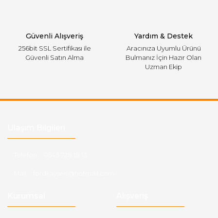
Gönder
Güvenli Alışveriş
Yardım & Destek
256bit SSL Sertifikası ile
Aracınıza Uyumlu Ürünü
Güvenli Satın Alma
Bulmanız İçin Hazır Olan
Uzman Ekip
Ulaşım Bilgileri
Telefon :
0543 728 18 13
Mail :
fordkayseri@hotmail.com
Kurumsal
Alışveriş