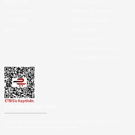
Hakkımızda
Satış Sözleşmesi
Kargo Takibi
Ödeme ve Teslimat
Yeni Üyelik
Gizlilik ve Güvenlik
İletişim
İade ve İptal
Garanti Şartları
Hesap Numaralarımız
Havale Bildirim Formu
E-Bülten'e Kayıt Olun
Haber listemize kayıt olarak kampanyalardan,indirim ve yeni
ürünlerden ilk siz haberdar olabilirsiniz.