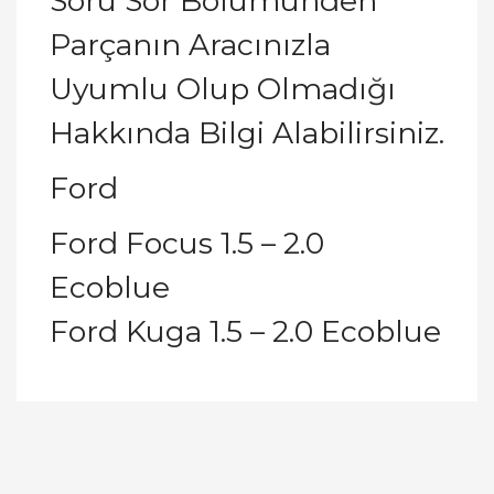
Soru Sor Bölümünden
Parçanın Aracınızla
Uyumlu Olup Olmadığı
Hakkında Bilgi Alabilirsiniz.
Ford
Ford Focus 1.5 – 2.0
Ecoblue
Ford Kuga 1.5 – 2.0 Ecoblue
Bu ürünün fiyat bilgisi, resim, ürün açıklamalarında
ve diğer konularda yetersiz gördüğünüz noktaları
Bu ürüne ilk yorumu siz yapın!
öneri formunu kullanarak tarafımıza iletebilirsiniz.
Görüş ve önerileriniz için teşekkür ederiz.
Yorum Yaz
Ürün resmi kalitesiz, bozuk veya görüntülenemiyor.