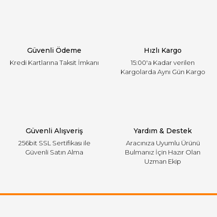
Ürün açıklamasında eksik bilgiler bulunuyor.
Ürün bilgilerinde hatalar bulunuyor.
Ürün fiyatı diğer sitelerden daha pahalı.
Güvenli Ödeme
Hızlı Kargo
Bu ürüne benzer farklı alternatifler olmalı.
Kredi Kartlarına Taksit İmkanı
15:00'a Kadar verilen
Kargolarda Aynı Gün Kargo
Gönder
Güvenli Alışveriş
Yardım & Destek
256bit SSL Sertifikası ile
Aracınıza Uyumlu Ürünü
Güvenli Satın Alma
Bulmanız İçin Hazır Olan
Uzman Ekip