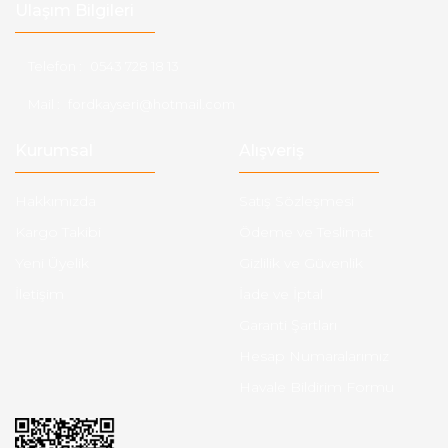
Ulaşım Bilgileri
Telefon :
0543 728 18 13
Mail :
fordkayseri@hotmail.com
Kurumsal
Alışveriş
Hakkımızda
Satış Sözleşmesi
Kargo Takibi
Ödeme ve Teslimat
Yeni Üyelik
Gizlilik ve Güvenlik
İletişim
İade ve İptal
Garanti Şartları
Hesap Numaralarımız
Havale Bildirim Formu