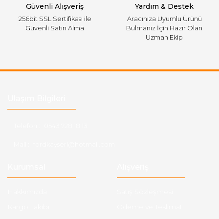
Güvenli Alışveriş
Yardım & Destek
256bit SSL Sertifikası ile
Aracınıza Uyumlu Ürünü
Güvenli Satın Alma
Bulmanız İçin Hazır Olan
Uzman Ekip
Ulaşım Bilgileri
Telefon :
0543 728 18 13
Mail :
fordkayseri@hotmail.com
Kurumsal
Alışveriş
Hakkımızda
Satış Sözleşmesi
Kargo Takibi
Ödeme ve Teslimat