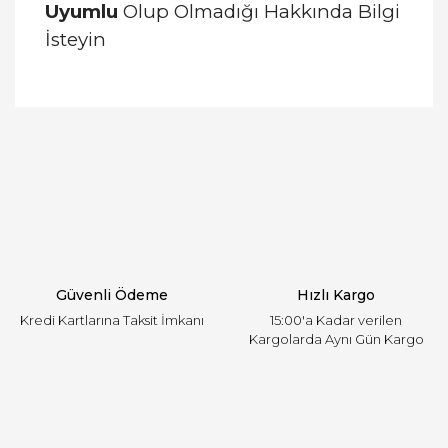
Uyumlu
Olup Olmadığı Hakkında Bilgi
İsteyin
Bu ürünün fiyat bilgisi, resim, ürün açıklamalarında
ve diğer konularda yetersiz gördüğünüz noktaları
Bu ürüne ilk yorumu siz yapın!
öneri formunu kullanarak tarafımıza iletebilirsiniz.
Görüş ve önerileriniz için teşekkür ederiz.
Yorum Yaz
Ürün resmi kalitesiz, bozuk veya görüntülenemiyor.
Ürün açıklamasında eksik bilgiler bulunuyor.
Ürün bilgilerinde hatalar bulunuyor.
Ürün fiyatı diğer sitelerden daha pahalı.
Güvenli Ödeme
Hızlı Kargo
Bu ürüne benzer farklı alternatifler olmalı.
Kredi Kartlarına Taksit İmkanı
15:00'a Kadar verilen
Kargolarda Aynı Gün Kargo
Gönder