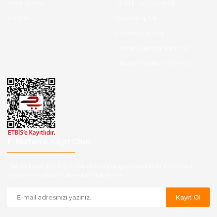
Yeni Üyelik
Gizlilik ve Güvenlik
İletişim
İade ve İptal
Garanti Şartları
Hesap Numaralarımız
Havale Bildirim Formu
E-Bülten'e Kayıt Olun
Haber listemize kayıt olarak kampanyalardan,indirim ve yeni
ürünlerden ilk siz haberdar olabilirsiniz.
Kayıt Ol