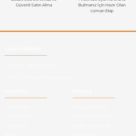
Güvenli Satın Alma
Bulmanız İçin Hazır Olan
Uzman Ekip
Ulaşım Bilgileri
Telefon :
0543 728 18 13
Mail :
fordkayseri@hotmail.com
Kurumsal
Alışveriş
Hakkımızda
Satış Sözleşmesi
Kargo Takibi
Ödeme ve Teslimat
Yeni Üyelik
Gizlilik ve Güvenlik
İletişim
İade ve İptal