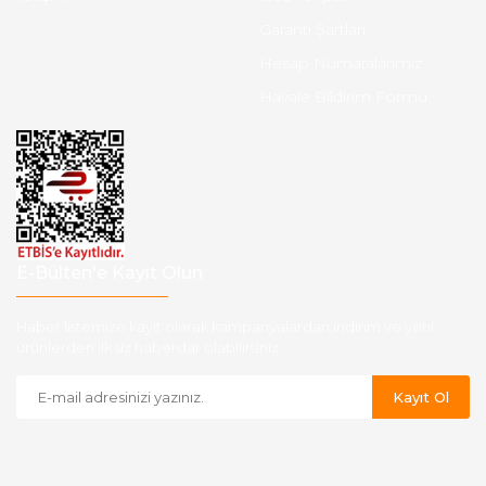
Garanti Şartları
Hesap Numaralarımız
Havale Bildirim Formu
E-Bülten'e Kayıt Olun
Haber listemize kayıt olarak kampanyalardan,indirim ve yeni
ürünlerden ilk siz haberdar olabilirsiniz.
Kayıt Ol