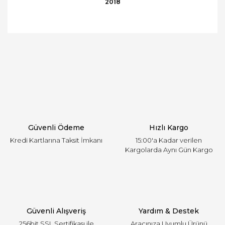
2018
Bu ürünün fiyat bilgisi, resim, ürün açıklamalarında
ve diğer konularda yetersiz gördüğünüz noktaları
Bu ürüne ilk yorumu siz yapın!
öneri formunu kullanarak tarafımıza iletebilirsiniz.
Görüş ve önerileriniz için teşekkür ederiz.
Yorum Yaz
Ürün resmi kalitesiz, bozuk veya görüntülenemiyor.
Ürün açıklamasında eksik bilgiler bulunuyor.
Ürün bilgilerinde hatalar bulunuyor.
Ürün fiyatı diğer sitelerden daha pahalı.
Güvenli Ödeme
Hızlı Kargo
Bu ürüne benzer farklı alternatifler olmalı.
Kredi Kartlarına Taksit İmkanı
15:00'a Kadar verilen
Kargolarda Aynı Gün Kargo
Gönder
Güvenli Alışveriş
Yardım & Destek
256bit SSL Sertifikası ile
Aracınıza Uyumlu Ürünü