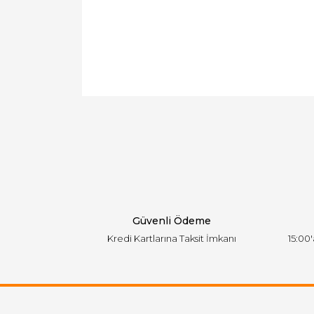
Bu ürünün fiyat bilgisi, resim, ürün açıklamal
Görüş ve önerileriniz için teşekkür ederiz.
Ürün resmi kalitesiz, bozuk veya görüntülen
Ürün açıklamasında eksik bilgiler bulunuyor.
Ürün bilgilerinde hatalar bulunuyor.
Ürün fiyatı diğer sitelerden daha pahalı.
Bu ürüne benzer farklı alternatifler olmalı.
Güvenli Ödeme
Kredi Kartlarına Taksit İmkanı
15:00