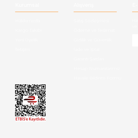
Kurumsal
Alışveriş
E-
Hakkımızda
Satış Sözleşmesi
Ha
ve 
Kargo Takibi
Ödeme ve Teslimat
Yeni Üyelik
Gizlilik ve Güvenlik
İletişim
İade ve İptal
Garanti Şartları
Hesap Numaralarımız
Havale Bildirim Formu