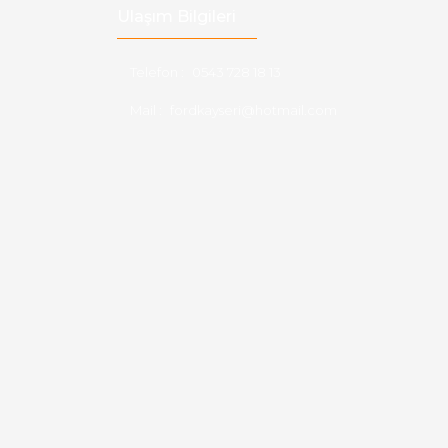
Ulaşım Bilgileri
Telefon :
0543 728 18 13
Mail :
fordkayseri@hotmail.com