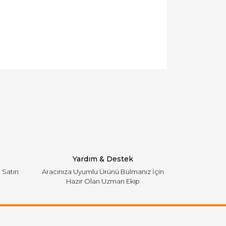
llanarak tarafımıza iletebilirsiniz.
Yardım & Destek
i Satın
Aracınıza Uyumlu Ürünü Bulmanız İçin
Hazır Olan Uzman Ekip