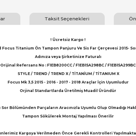
ar
Taksit Seçenekleri
Ön
! Ücretsiz Kargo !
 Focus Titanium Ön Tampon Panjuru Ve Sis Far Çerçevesi 2015- So
Adınıza veya Şirketinize Faturalı
Orijinal Refersans No : F1EB8200CC / F1EB15A298BC / F1EB15A299BC
STYLE / TREND / TREND X / TİTANİUM / TİTANIUM X
Focus Mk 3,5 2015 - 2016 - 2017 - 2018 Araçlar İçin Uyumludur
Orjinal Standartlarda Üretilmiş Muadil Üründür
 Sor Bölümünden Parçaların Aracınızla Uyumlu Olup Olmadığı Hakkınd
Tampon Sökülerek Montaj Yapılması Önerilir
nlerimiz Kargoya Verilmeden Önce Gerekli Kontrolleri Yapılmakta