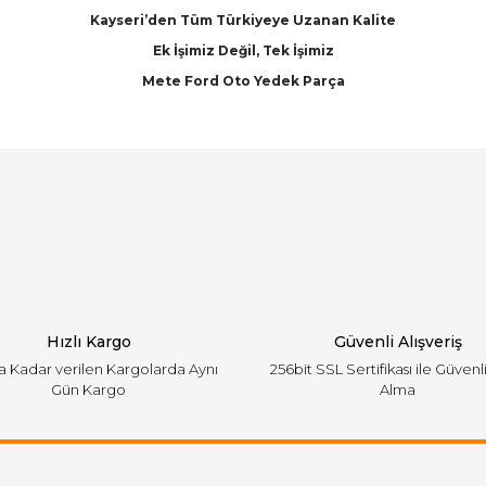
Kayseri’den Tüm Türkiyeye Uzanan Kalite
Ek İşimiz Değil, Tek İşimiz
Mete Ford Oto Yedek Parça
arında ve diğer konularda yetersiz gördüğünüz noktaları öneri formunu ku
Bu ürüne ilk yorumu siz yapın!
emiyor.
Yorum Yaz
Hızlı Kargo
Güvenli Alışveriş
'a Kadar verilen Kargolarda Aynı
256bit SSL Sertifikası ile Güvenl
Gün Kargo
Alma
Gönder