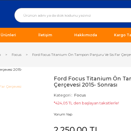
ı Ürünleri
İletişim
Hakkımızda
Kargo Ta
ı
Focus
Ford Focus Titanium Ön Tampon Panjuru Ve Sis Far Çerçev
Ford Focus Titanium Ön Ta
Çerçevesi 2015- Sonrası
Kategori
Focus
*424,05 TL den başlayan taksitlerle!
Yorum Yap
2.250,00 TL