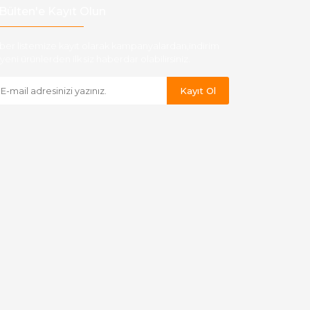
Bülten'e Kayıt Olun
ber listemize kayıt olarak kampanyalardan,indirim
yeni ürünlerden ilk siz haberdar olabilirsiniz.
Kayıt Ol