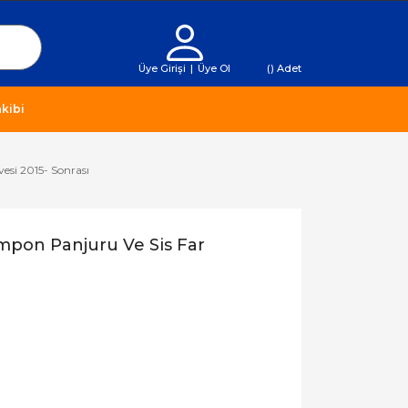
Üye Girişi
|
Üye Ol
(
) Adet
kibi
esi 2015- Sonrası
mpon Panjuru Ve Sis Far