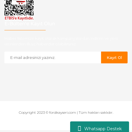
E-Bülten'e Kayıt Olun
Haber listemize kayıt olarak kampanyalardan,indirim ve yeni
ürünlerden ilk siz haberdar olabilirsiniz.
Kayıt Ol
Copyright 2023 © fordkayseri.com | Tüm hakları saklıdır.
Whatsapp Destek