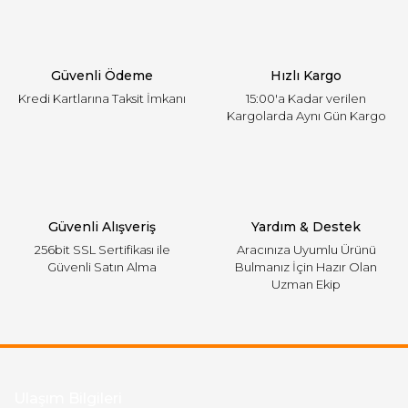
Ürün bilgilerinde hatalar bulunuyor.
Ürün fiyatı diğer sitelerden daha pahalı.
Güvenli Ödeme
Hızlı Kargo
Bu ürüne benzer farklı alternatifler olmalı.
Kredi Kartlarına Taksit İmkanı
15:00'a Kadar verilen
Kargolarda Aynı Gün Kargo
Gönder
Güvenli Alışveriş
Yardım & Destek
256bit SSL Sertifikası ile
Aracınıza Uyumlu Ürünü
Güvenli Satın Alma
Bulmanız İçin Hazır Olan
Uzman Ekip
Ulaşım Bilgileri