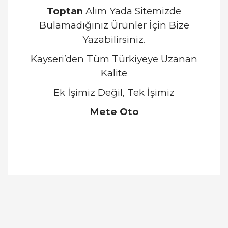
Toptan
Alım Yada Sitemizde
Bulamadığınız Ürünler İçin Bize
Yazabilirsiniz.
Kayseri’den Tüm Türkiyeye Uzanan
Kalite
Ek İşimiz Değil, Tek İşimiz
Mete Oto
Bu ürünün fiyat bilgisi, resim, ürün açıklamalarında
ve diğer konularda yetersiz gördüğünüz noktaları
Bu ürüne ilk yorumu siz yapın!
öneri formunu kullanarak tarafımıza iletebilirsiniz.
Görüş ve önerileriniz için teşekkür ederiz.
Yorum Yaz
Ürün resmi kalitesiz, bozuk veya görüntülenemiyor.
Ürün açıklamasında eksik bilgiler bulunuyor.