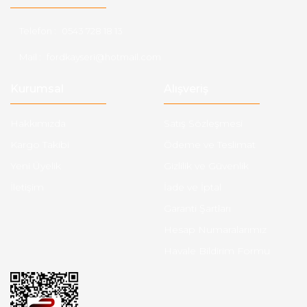
Telefon :
0543 728 18 13
Mail :
fordkayseri@hotmail.com
Kurumsal
Alışveriş
Hakkımızda
Satış Sözleşmesi
Kargo Takibi
Ödeme ve Teslimat
Yeni Üyelik
Gizlilik ve Güvenlik
İletişim
İade ve İptal
Garanti Şartları
Hesap Numaralarımız
Havale Bildirim Formu