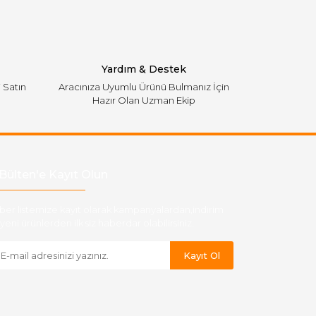
Yardım & Destek
i Satın
Aracınıza Uyumlu Ürünü Bulmanız İçin
Hazır Olan Uzman Ekip
Bülten'e Kayıt Olun
ber listemize kayıt olarak kampanyalardan,indirim
yeni ürünlerden ilk siz haberdar olabilirsiniz.
Kayıt Ol