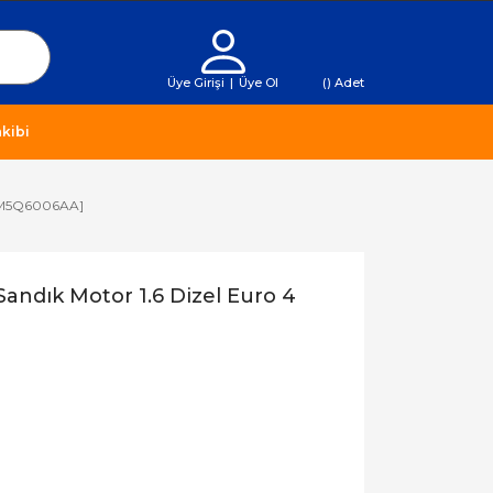
Üye Girişi
|
Üye Ol
(
) Adet
kibi
 [7M5Q6006AA]
Sandık Motor 1.6 Dizel Euro 4