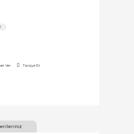
!
er Ver
Tavsiye Et
erileriniz