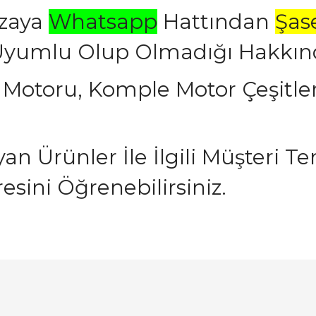
azaya
Whatsapp
Hattından
Şas
yumlu Olup Olmadığı Hakkında 
 Motoru, Komple Motor Çeşitleri
n Ürünler İle İlgili Müşteri Tem
esini Öğrenebilirsiniz.
arında ve diğer konularda yetersiz gördüğünüz noktaları öneri formunu ku
Bu ürüne ilk yorumu siz yapın!
emiyor.
Yorum Yaz