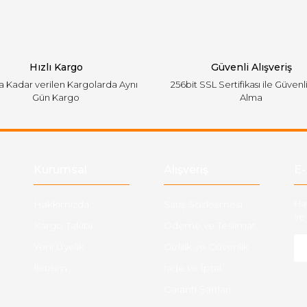
Hızlı Kargo
Güvenli Alışveriş
'a Kadar verilen Kargolarda Aynı
256bit SSL Sertifikası ile Güvenl
Gün Kargo
Alma
Gönder
Kurumsal
Alışveriş
E-
Hakkımızda
Satış Sözleşmesi
Ha
ve 
Kargo Takibi
Ödeme ve Teslimat
Yeni Üyelik
Gizlilik ve Güvenlik
İletişim
İade ve İptal
Garanti Şartları