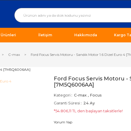
ı Ürünleri
İletişim
Hakkımızda
Kargo Ta
C-max
Ford Focus Servis Motoru - Sandık Motor 1.6 Dizel Euro 4
Ford Focus Servis Motoru - 
[7M5Q6006AA]
Kategori
C-max
,
Focus
Garanti Süresi
24 Ay
*54.806,11 TL den başlayan taksitlerle!
Yorum Yap