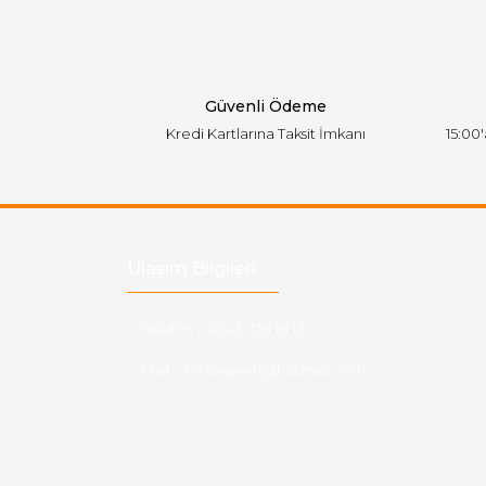
Ürün bilgilerinde hatalar bulunuyor.
Ürün fiyatı diğer sitelerden daha pahalı.
Bu ürüne benzer farklı alternatifler olmalı.
Güvenli Ödeme
Kredi Kartlarına Taksit İmkanı
15:00
Ulaşım Bilgileri
Telefon :
0543 728 18 13
Mail :
fordkayseri@hotmail.com