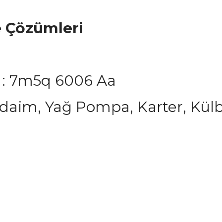
e Çözümleri
 : 7m5q 6006 Aa
daim, Yağ Pompa, Karter, Kül