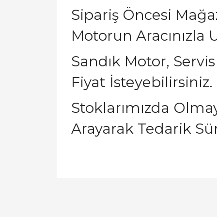
Sipariş Öncesi Mağ
Motorun Aracınızla U
Sandık Motor, Servis
Fiyat İsteyebilirsiniz.
Stoklarımızda Olmaya
Arayarak Tedarik Sür
Bu ürünün fiyat bilgisi, resim, ürün açıklamal
Görüş ve önerileriniz için teşekkür ederiz.
Ürün resmi kalitesiz, bozuk veya görüntülen
Ürün açıklamasında eksik bilgiler bulunuyor.