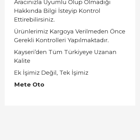
Aracınızla Uyumlu Olup Olmadığı
Hakkında Bilgi İsteyip Kontrol
Ettirebilirsiniz.
Ürünlerimiz Kargoya Verilmeden Önce
Gerekli Kontrolleri Yapılmaktadır.
Kayseri’den Tüm Türkiyeye Uzanan
Kalite
Ek İşimiz Değil, Tek İşimiz
Mete Oto
Bu ürünün fiyat bilgisi, resim, ürün açıklamalarında
ve diğer konularda yetersiz gördüğünüz noktaları
Bu ürüne ilk yorumu siz yapın!
öneri formunu kullanarak tarafımıza iletebilirsiniz.
Görüş ve önerileriniz için teşekkür ederiz.
Yorum Yaz
Ürün resmi kalitesiz, bozuk veya görüntülenemiyor.
Ürün açıklamasında eksik bilgiler bulunuyor.