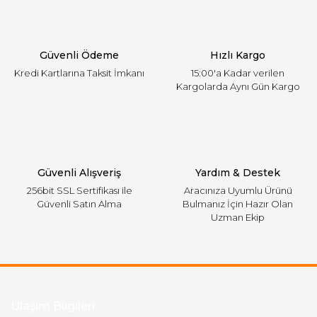
Ürün bilgilerinde hatalar bulunuyor.
Ürün fiyatı diğer sitelerden daha pahalı.
Güvenli Ödeme
Hızlı Kargo
Bu ürüne benzer farklı alternatifler olmalı.
Kredi Kartlarına Taksit İmkanı
15:00'a Kadar verilen
Kargolarda Aynı Gün Kargo
Gönder
Güvenli Alışveriş
Yardım & Destek
256bit SSL Sertifikası ile
Aracınıza Uyumlu Ürünü
Güvenli Satın Alma
Bulmanız İçin Hazır Olan
Uzman Ekip
Ulaşım Bilgileri