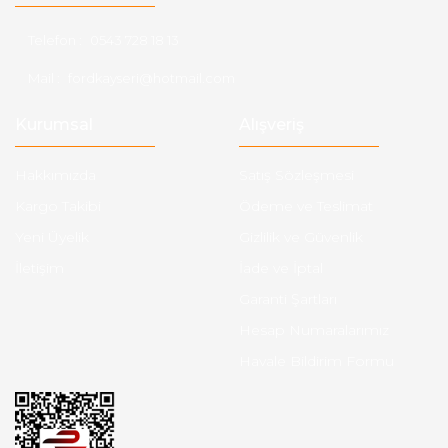
Telefon :
0543 728 18 13
Mail :
fordkayseri@hotmail.com
Kurumsal
Alışveriş
Hakkımızda
Satış Sözleşmesi
Kargo Takibi
Ödeme ve Teslimat
Yeni Üyelik
Gizlilik ve Güvenlik
İletişim
İade ve İptal
Garanti Şartları
Hesap Numaralarımız
Havale Bildirim Formu