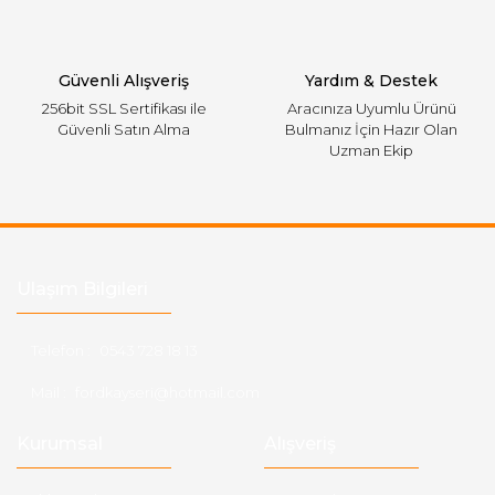
Gönder
Güvenli Alışveriş
Yardım & Destek
256bit SSL Sertifikası ile
Aracınıza Uyumlu Ürünü
Güvenli Satın Alma
Bulmanız İçin Hazır Olan
Uzman Ekip
Ulaşım Bilgileri
Telefon :
0543 728 18 13
Mail :
fordkayseri@hotmail.com
Kurumsal
Alışveriş