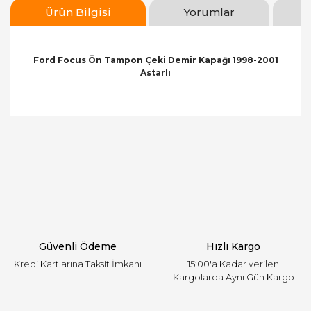
Ürün Bilgisi
Yorumlar
Ford Focus Ön Tampon Çeki Demir Kapağı 1998-2001
Astarlı
Bu ürünün fiyat bilgisi, resim, ürün açıklamalarında
ve diğer konularda yetersiz gördüğünüz noktaları
Bu ürüne ilk yorumu siz yapın!
öneri formunu kullanarak tarafımıza iletebilirsiniz.
Görüş ve önerileriniz için teşekkür ederiz.
Yorum Yaz
Ürün resmi kalitesiz, bozuk veya görüntülenemiyor.
Ürün açıklamasında eksik bilgiler bulunuyor.
Ürün bilgilerinde hatalar bulunuyor.
Ürün fiyatı diğer sitelerden daha pahalı.
Güvenli Ödeme
Hızlı Kargo
Bu ürüne benzer farklı alternatifler olmalı.
Kredi Kartlarına Taksit İmkanı
15:00'a Kadar verilen
Kargolarda Aynı Gün Kargo