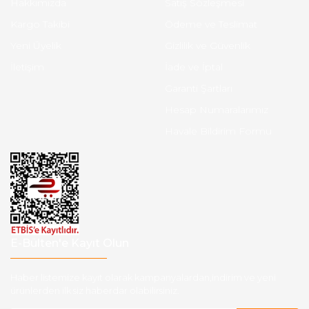
Hakkımızda
Satış Sözleşmesi
Kargo Takibi
Ödeme ve Teslimat
Yeni Üyelik
Gizlilik ve Güvenlik
İletişim
İade ve İptal
Garanti Şartları
Hesap Numaralarımız
Havale Bildirim Formu
E-Bülten'e Kayıt Olun
Haber listemize kayıt olarak kampanyalardan,indirim ve yeni
ürünlerden ilk siz haberdar olabilirsiniz.