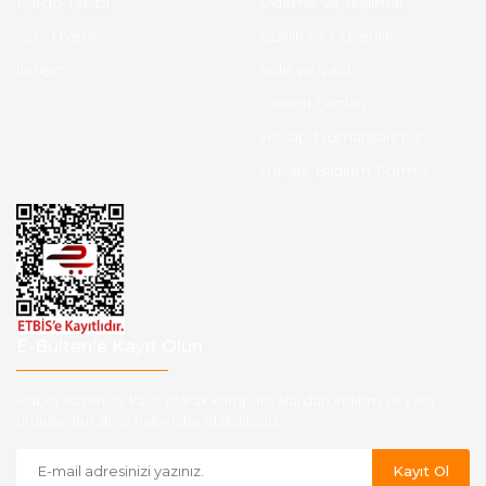
Kargo Takibi
Ödeme ve Teslimat
Yeni Üyelik
Gizlilik ve Güvenlik
İletişim
İade ve İptal
Garanti Şartları
Hesap Numaralarımız
Havale Bildirim Formu
E-Bülten'e Kayıt Olun
Haber listemize kayıt olarak kampanyalardan,indirim ve yeni
ürünlerden ilk siz haberdar olabilirsiniz.
Kayıt Ol