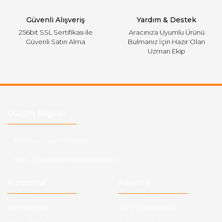
Gönder
Güvenli Alışveriş
Yardım & Destek
256bit SSL Sertifikası ile
Aracınıza Uyumlu Ürünü
Güvenli Satın Alma
Bulmanız İçin Hazır Olan
Uzman Ekip
Ulaşım Bilgileri
Telefon :
0543 728 18 13
Mail :
fordkayseri@hotmail.com
Kurumsal
Alışveriş
Hakkımızda
Satış Sözleşmesi