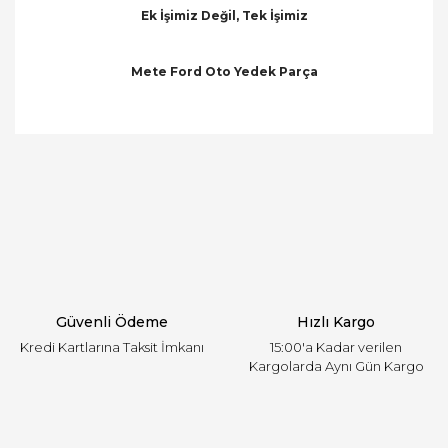
Ek İşimiz Değil, Tek İşimiz
Mete Ford Oto Yedek Parça
Bu ürünün fiyat bilgisi, resim, ürün açıklamalarında
ve diğer konularda yetersiz gördüğünüz noktaları
Bu ürüne ilk yorumu siz yapın!
öneri formunu kullanarak tarafımıza iletebilirsiniz.
Görüş ve önerileriniz için teşekkür ederiz.
Yorum Yaz
Ürün resmi kalitesiz, bozuk veya görüntülenemiyor.
Ürün açıklamasında eksik bilgiler bulunuyor.
Ürün bilgilerinde hatalar bulunuyor.
Ürün fiyatı diğer sitelerden daha pahalı.
Güvenli Ödeme
Hızlı Kargo
Bu ürüne benzer farklı alternatifler olmalı.
Kredi Kartlarına Taksit İmkanı
15:00'a Kadar verilen
Kargolarda Aynı Gün Kargo