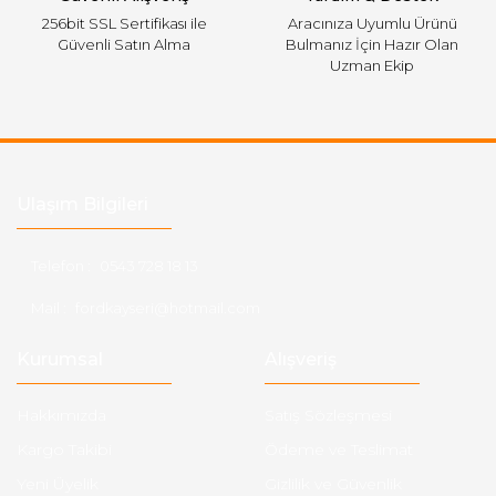
256bit SSL Sertifikası ile
Aracınıza Uyumlu Ürünü
Güvenli Satın Alma
Bulmanız İçin Hazır Olan
Uzman Ekip
Ulaşım Bilgileri
Telefon :
0543 728 18 13
Mail :
fordkayseri@hotmail.com
Kurumsal
Alışveriş
Hakkımızda
Satış Sözleşmesi
Kargo Takibi
Ödeme ve Teslimat
Yeni Üyelik
Gizlilik ve Güvenlik