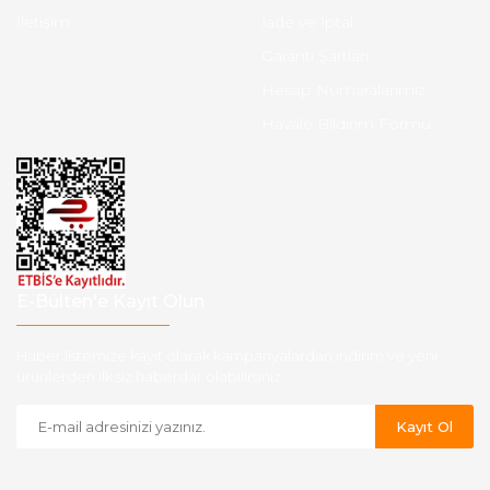
İletişim
İade ve İptal
Garanti Şartları
Hesap Numaralarımız
Havale Bildirim Formu
E-Bülten'e Kayıt Olun
Haber listemize kayıt olarak kampanyalardan,indirim ve yeni
ürünlerden ilk siz haberdar olabilirsiniz.
Kayıt Ol