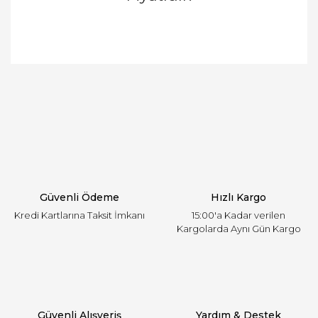
Bu ürünün fiyat bilgisi, resim, ürün açıklamalarında
ve diğer konularda yetersiz gördüğünüz noktaları
Bu ürüne ilk yorumu siz yapın!
öneri formunu kullanarak tarafımıza iletebilirsiniz.
Görüş ve önerileriniz için teşekkür ederiz.
Yorum Yaz
Ürün resmi kalitesiz, bozuk veya görüntülenemiyor.
Ürün açıklamasında eksik bilgiler bulunuyor.
Ürün bilgilerinde hatalar bulunuyor.
Ürün fiyatı diğer sitelerden daha pahalı.
Güvenli Ödeme
Hızlı Kargo
Bu ürüne benzer farklı alternatifler olmalı.
Kredi Kartlarına Taksit İmkanı
15:00'a Kadar verilen
Kargolarda Aynı Gün Kargo
Gönder
Güvenli Alışveriş
Yardım & Destek