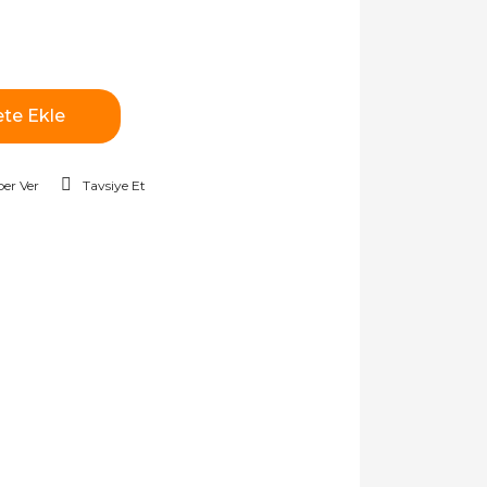
te Ekle
er Ver
Tavsiye Et