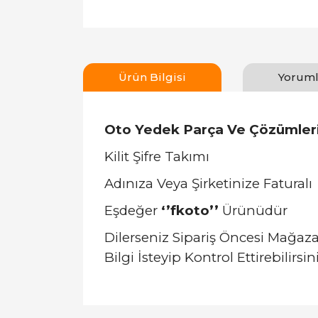
Ürün Bilgisi
Yoruml
Oto Yedek Parça Ve Çözümler
Kilit Şifre Takımı
Adınıza Veya Şirketinize Faturalı
Eşdeğer
‘’fkoto’’
Ürünüdür
Dilerseniz Sipariş Öncesi Mağa
Bilgi İsteyip Kontrol Ettirebilirsini
Bu ürünün fiyat bilgisi, resim, ürün açıklamal
Görüş ve önerileriniz için teşekkür ederiz.