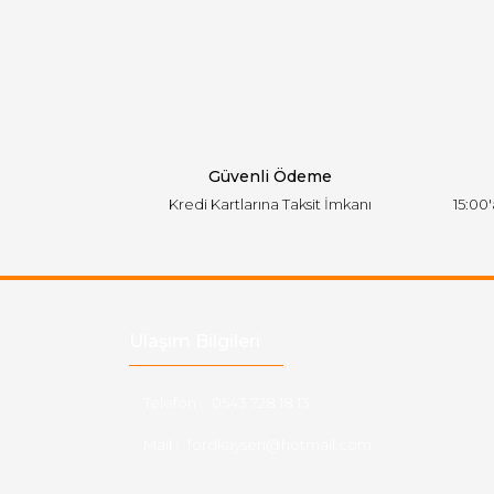
Ürün resmi kalitesiz, bozuk veya görüntülen
Ürün açıklamasında eksik bilgiler bulunuyor.
Ürün bilgilerinde hatalar bulunuyor.
Ürün fiyatı diğer sitelerden daha pahalı.
Bu ürüne benzer farklı alternatifler olmalı.
Güvenli Ödeme
Kredi Kartlarına Taksit İmkanı
15:00
Ulaşım Bilgileri
Telefon :
0543 728 18 13
Mail :
fordkayseri@hotmail.com