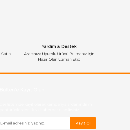
Yardım & Destek
i Satın
Aracınıza Uyumlu Ürünü Bulmanız İçin
Hazır Olan Uzman Ekip
Bülten'e Kayıt Olun
ber listemize kayıt olarak kampanyalardan,indirim
yeni ürünlerden ilk siz haberdar olabilirsiniz.
Kayıt Ol