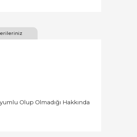
erileriniz
 Uyumlu Olup Olmadığı Hakkında
llanarak tarafımıza iletebilirsiniz.