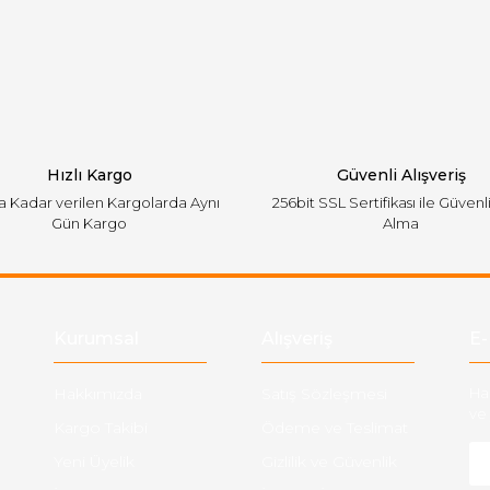
emiyor.
Yorum Yaz
Hızlı Kargo
Güvenli Alışveriş
'a Kadar verilen Kargolarda Aynı
256bit SSL Sertifikası ile Güvenl
Gün Kargo
Alma
Gönder
Kurumsal
Alışveriş
E-
Hakkımızda
Satış Sözleşmesi
Ha
ve 
Kargo Takibi
Ödeme ve Teslimat
Yeni Üyelik
Gizlilik ve Güvenlik