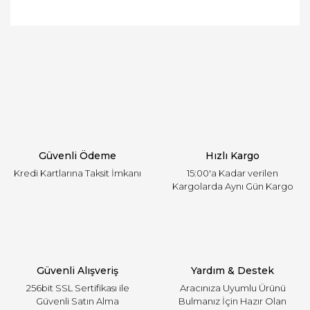
Bu ürünün fiyat bilgisi, resim, ürün açıklamalarında
ve diğer konularda yetersiz gördüğünüz noktaları
Bu ürüne ilk yorumu siz yapın!
öneri formunu kullanarak tarafımıza iletebilirsiniz.
Görüş ve önerileriniz için teşekkür ederiz.
Yorum Yaz
Ürün resmi kalitesiz, bozuk veya görüntülenemiyor.
Ürün açıklamasında eksik bilgiler bulunuyor.
Ürün bilgilerinde hatalar bulunuyor.
Ürün fiyatı diğer sitelerden daha pahalı.
Güvenli Ödeme
Hızlı Kargo
Bu ürüne benzer farklı alternatifler olmalı.
Kredi Kartlarına Taksit İmkanı
15:00'a Kadar verilen
Kargolarda Aynı Gün Kargo
Gönder
Güvenli Alışveriş
Yardım & Destek
256bit SSL Sertifikası ile
Aracınıza Uyumlu Ürünü
Güvenli Satın Alma
Bulmanız İçin Hazır Olan