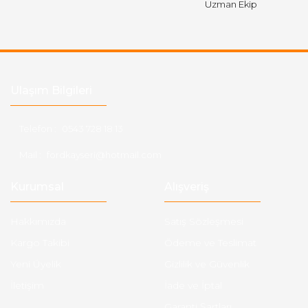
Uzman Ekip
Ulaşım Bilgileri
Telefon :
0543 728 18 13
Mail :
fordkayseri@hotmail.com
Kurumsal
Alışveriş
Hakkımızda
Satış Sözleşmesi
Kargo Takibi
Ödeme ve Teslimat
Yeni Üyelik
Gizlilik ve Güvenlik
İletişim
İade ve İptal
Garanti Şartları