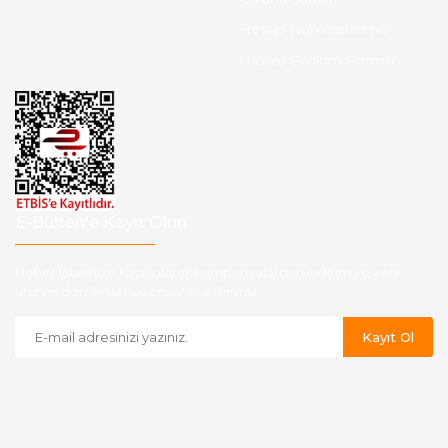
Hesap Numaralarımız
Havale Bildirim Formu
E-Bülten'e Kayıt Olun
Haber listemize kayıt olarak kampanyalardan,indirim ve yeni
ürünlerden ilk siz haberdar olabilirsiniz.
Kayıt Ol